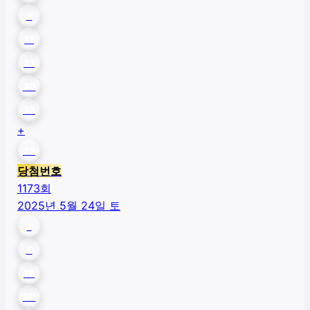
9
11
21
30
35
+
29
당첨번호
1173
회
2025년 5월 24일 토
1
5
18
20