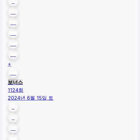
6
14
25
33
40
44
+
30
보너스
1124
회
2024년 6월 15일 토
3
8
17
30