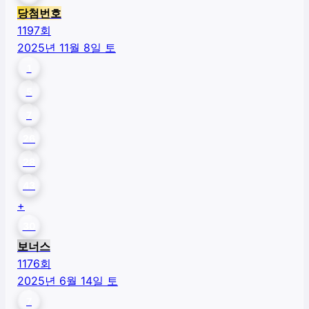
당첨번호
1197
회
2025년 11월 8일 토
1
5
7
26
28
43
+
30
보너스
1176
회
2025년 6월 14일 토
7