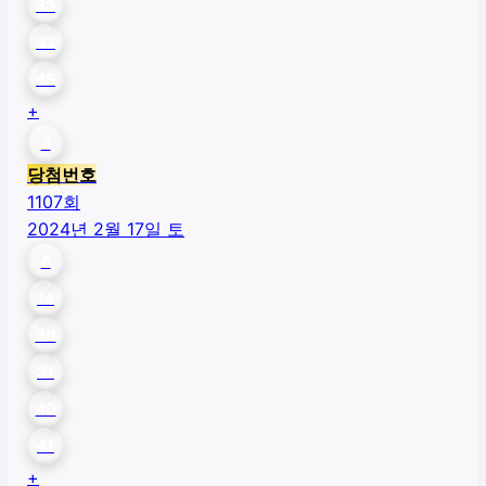
33
43
45
+
4
당첨번호
1107
회
2024년 2월 17일 토
6
14
30
31
40
41
+