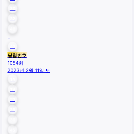
30
32
40
+
42
당첨번호
1054
회
2023년 2월 11일 토
14
19
27
28
30
45