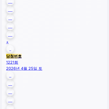
29
30
31
35
44
+
1
당첨번호
1221
회
2026년 4월 25일 토
6
13
18
28
30