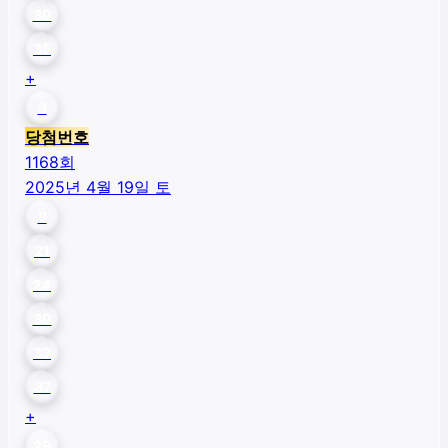
30
35
+
3
당첨번호
1168
회
2025년 4월 19일 토
9
21
24
30
33
37
+
29