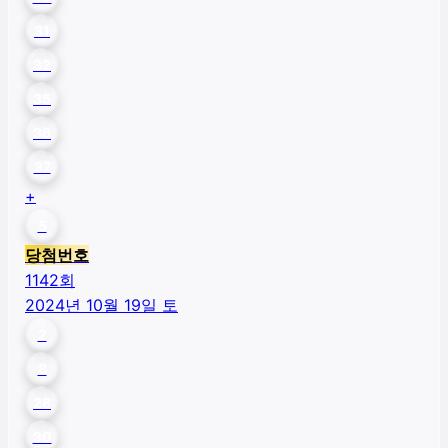
31
32
35
36
37
+
5
당첨번호
1142
회
2024년 10월 19일 토
2
8
28
30