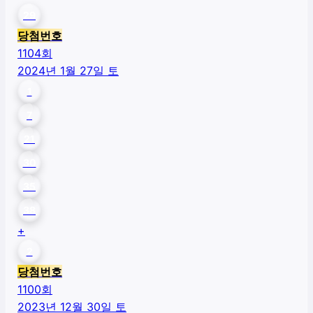
29
당첨번호
1104
회
2024년 1월 27일 토
1
7
21
30
35
38
+
2
당첨번호
1100
회
2023년 12월 30일 토