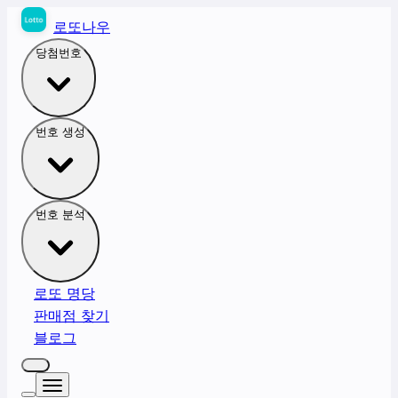
로또나우
당첨번호
번호 생성
번호 분석
로또 명당
판매점 찾기
블로그