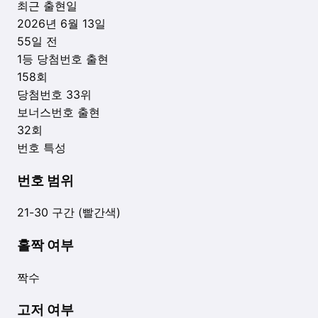
최근 출현일
2026년 6월 13일
55
일 전
1등 당첨번호 출현
158
회
당첨번호
33
위
보너스번호 출현
32
회
번호 특성
번호 범위
21-30 구간 (빨간색)
홀짝 여부
짝수
고저 여부