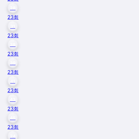
28
23
회
31
23
회
38
23
회
39
23
회
41
23
회
43
23
회
45
23
회
24