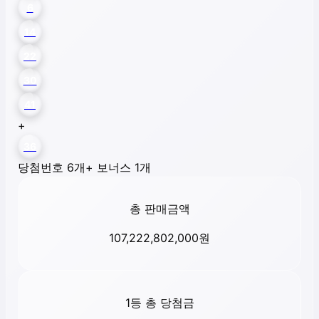
6
14
22
30
41
+
36
당첨번호 6개
+ 보너스 1개
총 판매금액
107,222,802,000
원
1등 총 당첨금