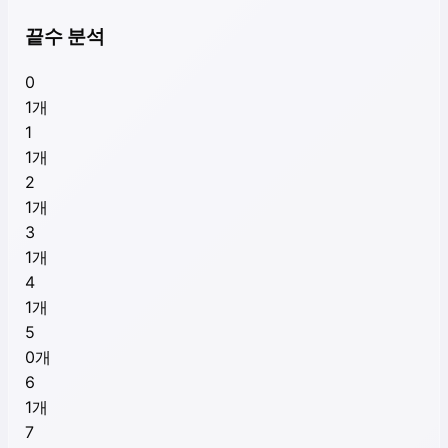
끝수 분석
0
1
개
1
1
개
2
1
개
3
1
개
4
1
개
5
0
개
6
1
개
7