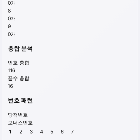
0
개
8
0
개
9
0
개
총합 분석
번호 총합
116
끝수 총합
16
번호 패턴
당첨번호
보너스번호
1
2
3
4
5
6
7