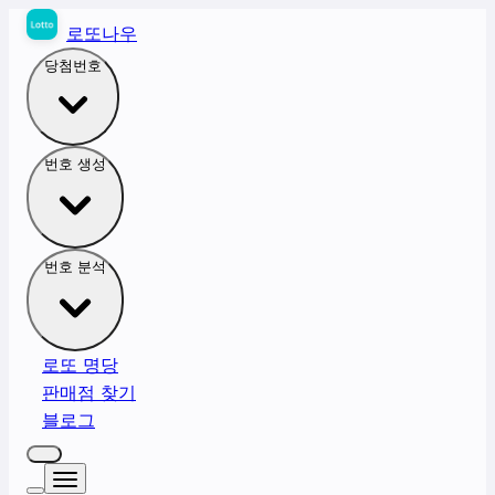
로또나우
당첨번호
번호 생성
번호 분석
로또 명당
판매점 찾기
블로그