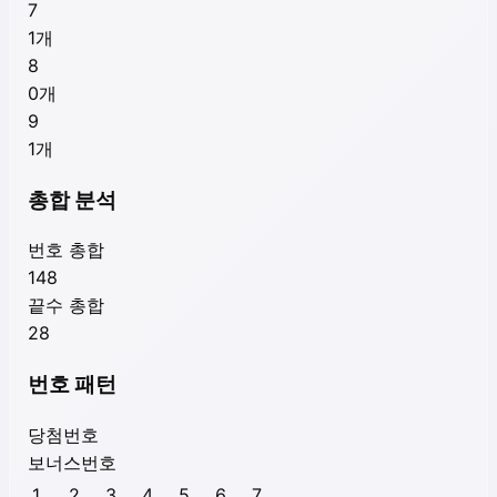
7
1
개
8
0
개
9
1
개
총합 분석
번호 총합
148
끝수 총합
28
번호 패턴
당첨번호
보너스번호
1
2
3
4
5
6
7