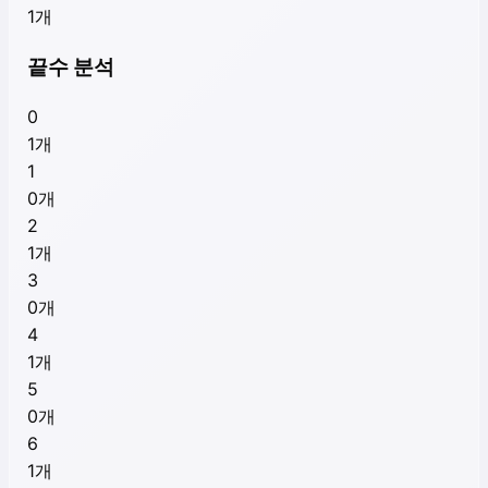
1
개
끝수 분석
0
1
개
1
0
개
2
1
개
3
0
개
4
1
개
5
0
개
6
1
개