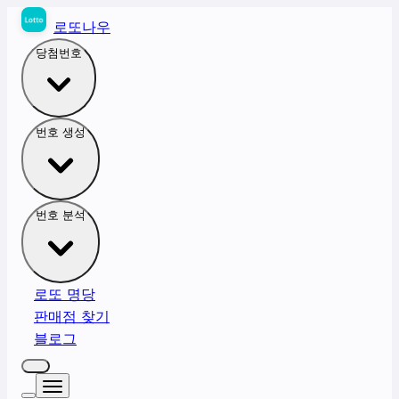
로또나우
당첨번호
번호 생성
번호 분석
로또 명당
판매점 찾기
블로그