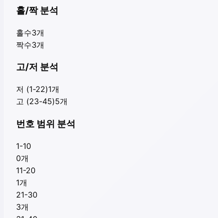
홀/짝 분석
홀수
3
개
짝수
3
개
고/저 분석
저 (1-22)
1
개
고 (23-45)
5
개
번호 범위 분석
1-10
0
개
11-20
1
개
21-30
3
개