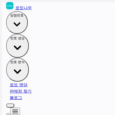
로또나우
당첨번호
번호 생성
번호 분석
로또 명당
판매점 찾기
블로그