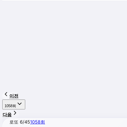
이전
1058
회
다음
로또 6/45
1058
회