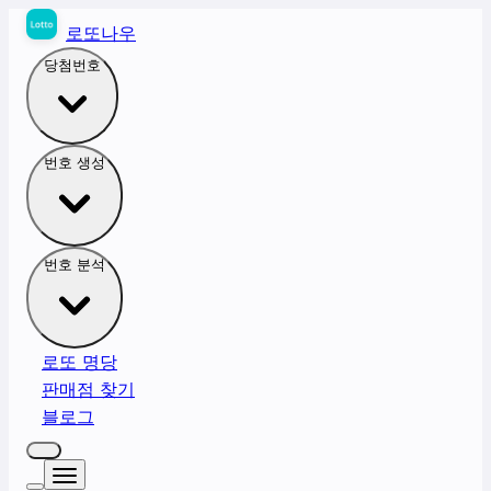
로또나우
당첨번호
번호 생성
번호 분석
로또 명당
판매점 찾기
블로그