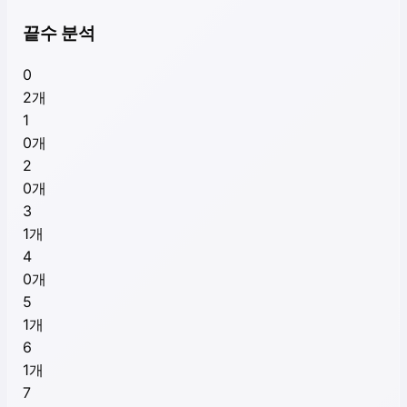
끝수 분석
0
2
개
1
0
개
2
0
개
3
1
개
4
0
개
5
1
개
6
1
개
7