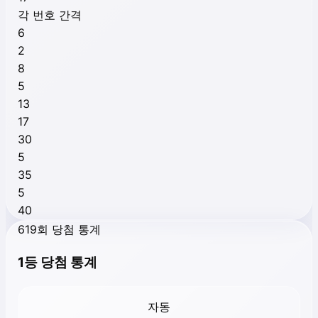
각 번호 간격
6
2
8
5
13
17
30
5
35
5
40
619회 당첨 통계
1등 당첨 통계
자동