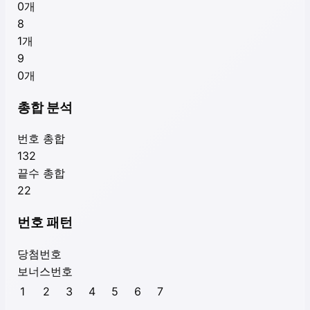
0
개
8
1
개
9
0
개
총합 분석
번호 총합
132
끝수 총합
22
번호 패턴
당첨번호
보너스번호
1
2
3
4
5
6
7