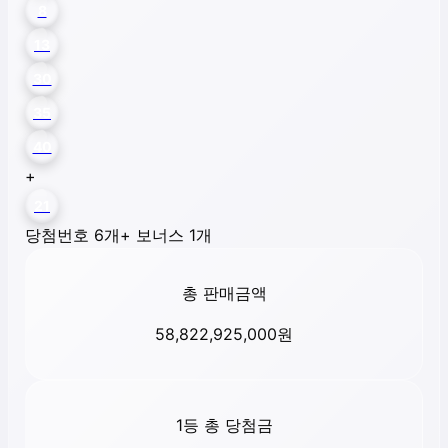
8
13
30
35
40
+
21
당첨번호 6개
+ 보너스 1개
총 판매금액
58,822,925,000
원
1등 총 당첨금