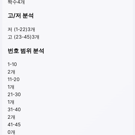
짝수
4
개
고/저 분석
저 (1-22)
3
개
고 (23-45)
3
개
번호 범위 분석
1-10
2
개
11-20
1
개
21-30
1
개
31-40
2
개
41-45
0
개