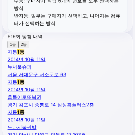
수동:
구매자가 직접 6개의 번호를 모두 선택하는
방식
반자동:
일부는 구매자가 선택하고, 나머지는 컴퓨
터가 선택하는 방식
619회 당첨 내역
1등
2등
자동
1
등
2014년 10월 11일
뉴서울슈퍼
서울 서대문구 서소문로 63
자동
1
등
2014년 10월 11일
홈돌이로또복권
경기 김포시 중봉로 14 삼성홈플러스2층
자동
1
등
2014년 10월 11일
노다지복권방
경기 안산시 단원구 와동로 17 103호