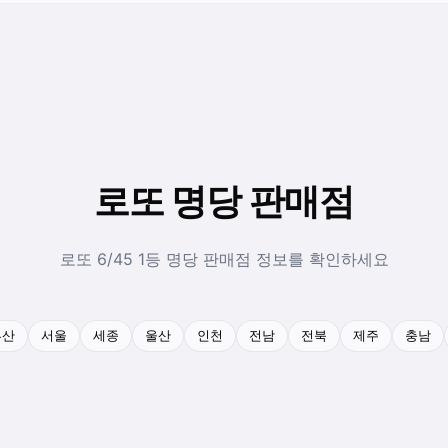
로또 명당 판매점
로또 6/45 1등 명당 판매점 정보를 확인하세요
부산
서울
세종
울산
인천
전남
전북
제주
충남