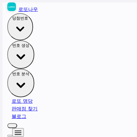
로또나우
당첨번호
번호 생성
번호 분석
로또 명당
판매점 찾기
블로그