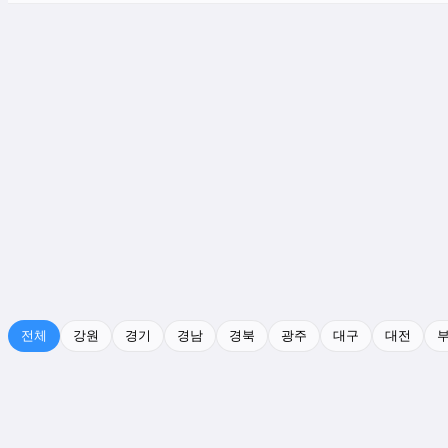
전체
강원
경기
경남
경북
광주
대구
대전