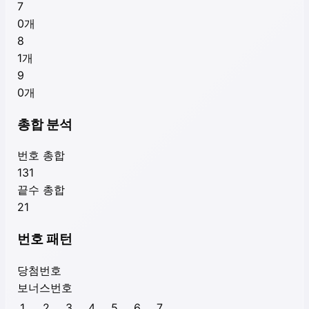
7
0
개
8
1
개
9
0
개
총합 분석
번호 총합
131
끝수 총합
21
번호 패턴
당첨번호
보너스번호
1
2
3
4
5
6
7