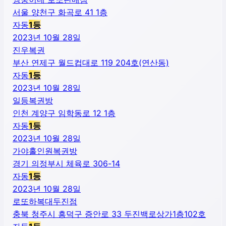
서울 양천구 화곡로 41 1층
자동
1
등
2023년 10월 28일
진우복권
부산 연제구 월드컵대로 119 204호(연산동)
자동
1
등
2023년 10월 28일
일등복권방
인천 계양구 임학동로 12 1층
자동
1
등
2023년 10월 28일
가야홀인원복권방
경기 의정부시 체육로 306-14
자동
1
등
2023년 10월 28일
로또하복대두진점
충북 청주시 흥덕구 증안로 33 두진백로상가1층102호