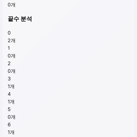
0
개
끝수 분석
0
2
개
1
0
개
2
0
개
3
1
개
4
1
개
5
0
개
6
1
개