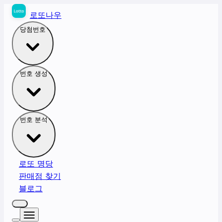
로또나우
당첨번호
번호 생성
번호 분석
로또 명당
판매점 찾기
블로그