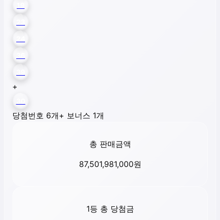
19
23
24
36
39
+
30
당첨번호 6개
+ 보너스 1개
총 판매금액
87,501,981,000
원
1등 총 당첨금