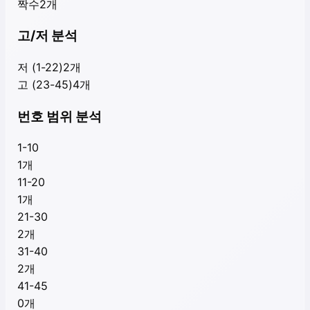
짝수
2
개
고/저 분석
저 (1-22)
2
개
고 (23-45)
4
개
번호 범위 분석
1-10
1
개
11-20
1
개
21-30
2
개
31-40
2
개
41-45
0
개