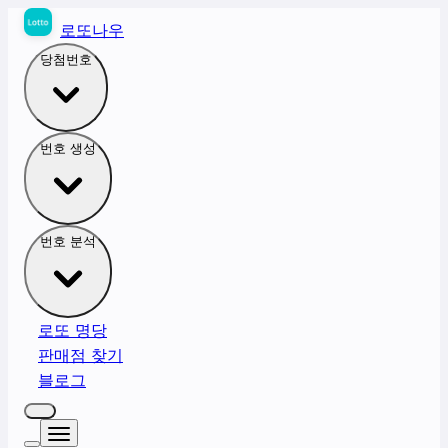
로또나우
당첨번호
번호 생성
번호 분석
로또 명당
판매점 찾기
블로그