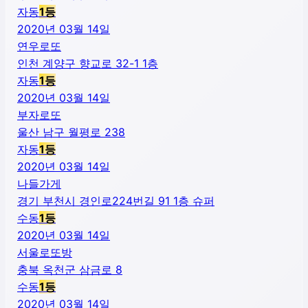
자동
1
등
2020년 03월 14일
연우로또
인천 계양구 향교로 32-1 1층
자동
1
등
2020년 03월 14일
부자로또
울산 남구 월평로 238
자동
1
등
2020년 03월 14일
나들가게
경기 부천시 경인로224번길 91 1층 슈퍼
수동
1
등
2020년 03월 14일
서울로또방
충북 옥천군 삼금로 8
수동
1
등
2020년 03월 14일