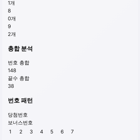
1
개
8
0
개
9
2
개
총합 분석
번호 총합
148
끝수 총합
38
번호 패턴
당첨번호
보너스번호
1
2
3
4
5
6
7