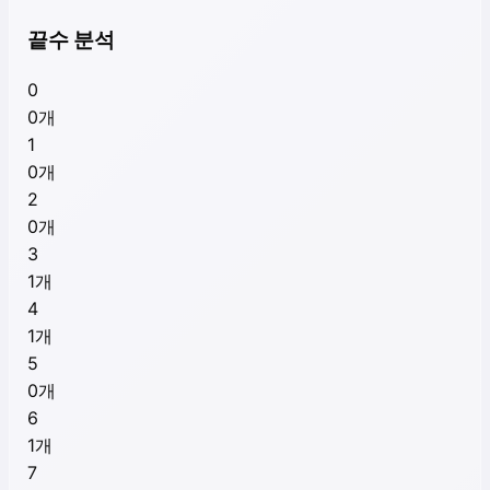
끝수 분석
0
0
개
1
0
개
2
0
개
3
1
개
4
1
개
5
0
개
6
1
개
7