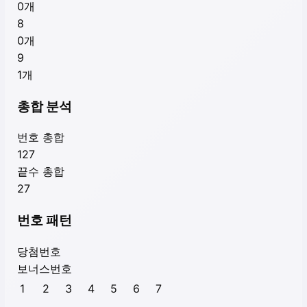
0
개
8
0
개
9
1
개
총합 분석
번호 총합
127
끝수 총합
27
번호 패턴
당첨번호
보너스번호
1
2
3
4
5
6
7