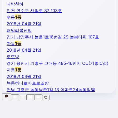
대박천하
인천 연수구 새말로 37 103호
수동
1
등
2018년 04월 21일
패밀리복권방
경기 남양주시 늘을1로16번길 29 늘봄타워 107호
자동
1
등
2018년 04월 21일
로또방
경기 용인시 기흥구 고매동 485-16번지 CU(기흥IC점)
자동
1
등
2018년 04월 21일
녹동하나로마트로또방
전남 고흥군 녹동남촌1길 13 이마트24녹동점옆