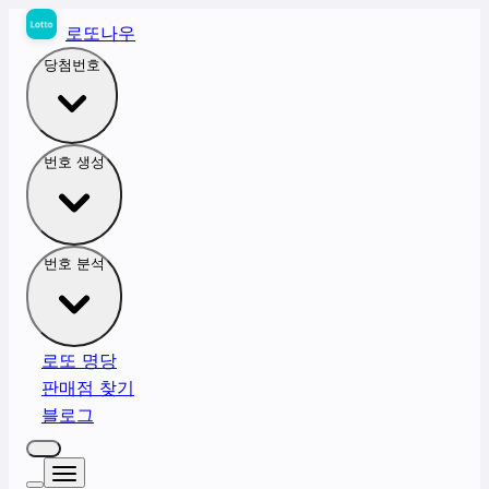
로또나우
당첨번호
번호 생성
번호 분석
로또 명당
판매점 찾기
블로그