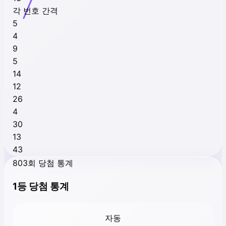
각 번호 간격
5
4
9
5
14
12
26
4
30
13
43
803회 당첨 통계
1등 당첨 통계
자동