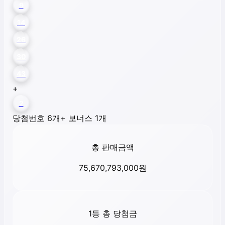
9
14
26
30
43
+
2
당첨번호 6개
+ 보너스 1개
총 판매금액
75,670,793,000
원
1등 총 당첨금