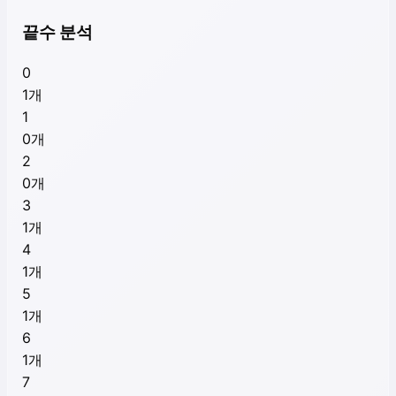
끝수 분석
0
1
개
1
0
개
2
0
개
3
1
개
4
1
개
5
1
개
6
1
개
7