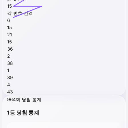
15
각 번호 간격
6
15
21
15
36
2
38
1
39
4
43
964회 당첨 통계
1등 당첨 통계