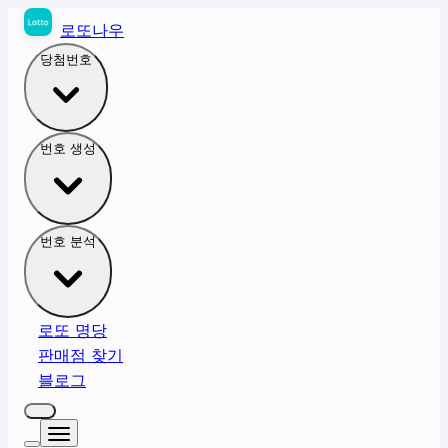
로또나우
당첨번호
번호 생성
번호 분석
로또 명당
판매점 찾기
블로그