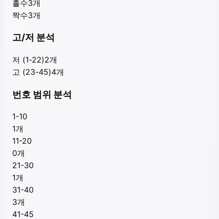
홀수
3
개
짝수
3
개
고/저 분석
저 (1-22)
2
개
고 (23-45)
4
개
번호 범위 분석
1-10
1
개
11-20
0
개
21-30
1
개
31-40
3
개
41-45