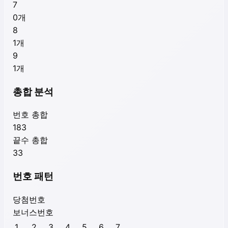
7
0
개
8
1
개
9
1
개
총합 분석
번호 총합
183
끝수 총합
33
번호 패턴
당첨번호
보너스번호
1
2
3
4
5
6
7