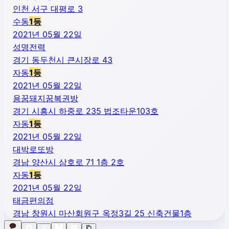
인천 서구 대평로 3
수동
1
등
2021년 05월 22일
성명전력
경기 동두천시 큰시장로 43
자동
1
등
2021년 05월 22일
용꿈돼지꿈복권방
경기 시흥시 하중로 235 법조타운103호
자동
1
등
2021년 05월 22일
대박로또방
경남 양산시 삼호로 71 1층 2호
자동
1
등
2021년 05월 22일
태금편의점
경남 창원시 마산회원구 옥정3길 25 신축건물1층