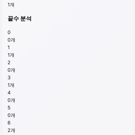
1
개
끝수 분석
0
0
개
1
1
개
2
0
개
3
1
개
4
0
개
5
0
개
6
2
개