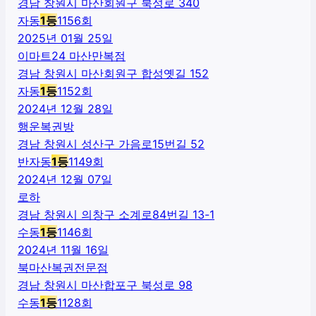
경남 창원시 마산회원구 북성로 340
자동
1
등
1156
회
2025년 01월 25일
이마트24 마산만복점
경남 창원시 마산회원구 합성옛길 152
자동
1
등
1152
회
2024년 12월 28일
행운복권방
경남 창원시 성산구 가음로15번길 52
반자동
1
등
1149
회
2024년 12월 07일
로하
경남 창원시 의창구 소계로84번길 13-1
수동
1
등
1146
회
2024년 11월 16일
북마산복권전문점
경남 창원시 마산합포구 북성로 98
수동
1
등
1128
회