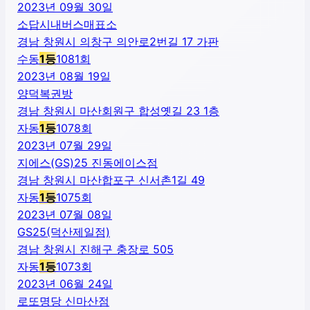
2023년 09월 30일
소답시내버스매표소
경남 창원시 의창구 의안로2번길 17 가판
수동
1
등
1081
회
2023년 08월 19일
양덕복권방
경남 창원시 마산회원구 합성옛길 23 1층
자동
1
등
1078
회
2023년 07월 29일
지에스(GS)25 진동에이스점
경남 창원시 마산합포구 신서촌1길 49
자동
1
등
1075
회
2023년 07월 08일
GS25(덕산제일점)
경남 창원시 진해구 충장로 505
자동
1
등
1073
회
2023년 06월 24일
로또명당 신마산점