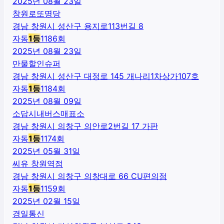
2025년 08월 23일
창원로또명당
경남 창원시 성산구 용지로113번길 8
자동
1
등
1186
회
2025년 08월 23일
만물할인슈퍼
경남 창원시 성산구 대정로 145 개나리1차상가107호
자동
1
등
1184
회
2025년 08월 09일
소답시내버스매표소
경남 창원시 의창구 의안로2번길 17 가판
자동
1
등
1174
회
2025년 05월 31일
씨유 창원역점
경남 창원시 의창구 의창대로 66 CU편의점
자동
1
등
1159
회
2025년 02월 15일
경일통신