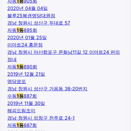
자동
1
등
905
회
2020년 04월 04일
블루25복권명당대원점
경남 창원시 성산구 두대로 57
자동
1
등
895
회
2020년 01월 25일
이마트24 홍문점
경남 창원시 마산합포구 문화남11길 12 이마트24 편의
점내
자동
1
등
890
회
2019년 12월 21일
명당로또
경남 창원시 성산구 가음동 38-20번지
수동
1
등
887
회
2019년 11월 30일
해피드림조이
경남 창원시 의창구 천주로 24-1
자동
1
등
887
회