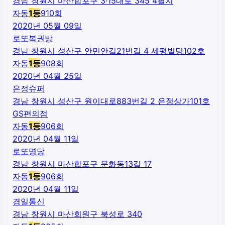
경남 창원시 마산합포구 3·15대로 345 4필지
자동
1
등
910
회
2020년 05월 09일
로또복권방
경남 창원시 성산구 안민안길21번길 4 세평빌딩102호
자동
1
등
908
회
2020년 04월 25일
은정슈퍼
경남 창원시 성산구 원이대로883번길 2 은정상가101호
GS편의점
자동
1
등
906
회
2020년 04월 11일
로또명당
경남 창원시 마산합포구 문화동13길 17
자동
1
등
906
회
2020년 04월 11일
경일통신
경남 창원시 마산회원구 북성로 340