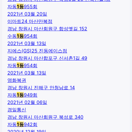
자동
1
등
955
회
2021년 03월 20일
이마트24 마산만복점
경남 창원시 마산회원구 합성옛길 152
수동
1
등
954
회
2021년 03월 13일
지에스(GS)25 진동에이스점
경남 창원시 마산합포구 신서촌1길 49
자동
1
등
954
회
2021년 03월 13일
영화복권
경남 창원시 진해구 안청남로 14
자동
1
등
949
회
2021년 02월 06일
경일통신
경남 창원시 마산회원구 북성로 340
자동
1
등
942
회
2020년 12월 19일