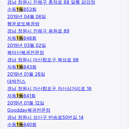
경남 창원시 진해구 충장로 88 알통 닭강정
수동
1
등
853
회
2019년 04월 06일
행운로또복권방
경남 창원시 진해구 용원로 89
자동
1
등
848
회
2019년 03월 02일
북마산복권전문점
경남 창원시 마산합포구 북성로 98
자동
1
등
843
회
2019년 01월 26일
대박찬스
경남 창원시 마산합포구 자산삼거리로 16
자동
1
등
841
회
2019년 01월 12일
Goodday복권전문점
경남 창원시 성산구 반송로50번길 14
수동
1
등
840
회