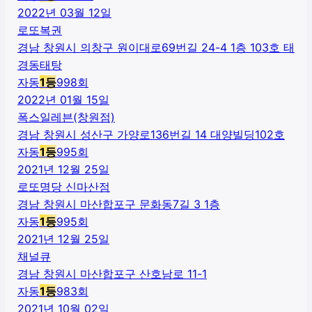
2022년 03월 12일
로또복권
경남 창원시 의창구 원이대로69번길 24-4 1층 103호 태
경동태탕
자동
1
등
998
회
2022년 01월 15일
폭스일레븐(창원점)
경남 창원시 성산구 가양로136번길 14 대양빌딩102호
자동
1
등
995
회
2021년 12월 25일
로또명당 신마산점
경남 창원시 마산합포구 문화동7길 3 1층
자동
1
등
995
회
2021년 12월 25일
채널큐
경남 창원시 마산합포구 산호남로 11-1
자동
1
등
983
회
2021년 10월 02일