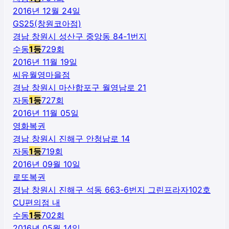
2016년 12월 24일
GS25(창원코아점)
경남 창원시 성산구 중앙동 84-1번지
수동
1
등
729
회
2016년 11월 19일
씨유월영마을점
경남 창원시 마산합포구 월영남로 21
자동
1
등
727
회
2016년 11월 05일
영화복권
경남 창원시 진해구 안청남로 14
자동
1
등
719
회
2016년 09월 10일
로또복권
경남 창원시 진해구 석동 663-6번지 그린프라자102호
CU편의점 내
수동
1
등
702
회
2016년 05월 14일