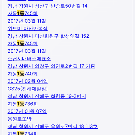
경남 창원시 성산구 반송로50번길 14
자동
1
등
745
회
2017년 03월 11일
위드미 마산만복점
경남 창원시 마산회원구 합성옛길 152
자동
1
등
745
회
2017년 03월 11일
소답시내버스매표소
경남 창원시 의창구 의안로2번길 17 가판
자동
1
등
740
회
2017년 02월 04일
GS25(진해제일점)
경남 창원시 진해구 화천동 19-2번지
자동
1
등
736
회
2017년 01월 07일
용원로또방
경남 창원시 진해구 용원로7번길 18 113호
자동
1
등
734
회