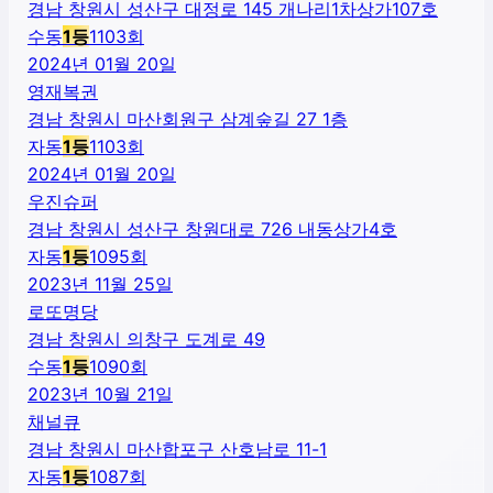
경남 창원시 성산구 대정로 145 개나리1차상가107호
수동
1
등
1103
회
2024년 01월 20일
영재복권
경남 창원시 마산회원구 삼계숲길 27 1층
자동
1
등
1103
회
2024년 01월 20일
우진슈퍼
경남 창원시 성산구 창원대로 726 내동상가4호
자동
1
등
1095
회
2023년 11월 25일
로또명당
경남 창원시 의창구 도계로 49
수동
1
등
1090
회
2023년 10월 21일
채널큐
경남 창원시 마산합포구 산호남로 11-1
자동
1
등
1087
회