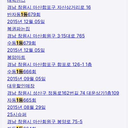
경남 창원시 마산합포구 자산삼거리로 16
반자동
1
등
679
회
2015년 12월 05일
복권파는집
경남 창원시 마산회원구 3·15대로 765
수동
1
등
679
회
2015년 12월 05일
봉암마트
경남 창원시 마산합포구 합포로 126-1 1층
수동
1
등
666
회
2015년 09월 05일
대우할인매장
경남 창원시 성산구 정동로162번길 74 대운상가1층109
자동
1
등
665
회
2015년 08월 29일
25시슈퍼
경남 창원시 마산회원구 봉양로 75-5