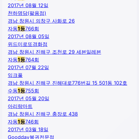
2017년 08월 12일
천하명당(팔용점)
경남 창원시 의창구 사화로 26
자동
1
등
766
회
2017년 08월 05일
위드미로또경화점
경남 창원시 진해구 조천로 29 세븐일레븐
자동
1
등
764
회
2017년 07월 22일
잉크풀
경남 창원시 진해구 진해대로776번길 15 501동 102호
수동
1
등
755
회
2017년 05월 20일
아리랑마트
경남 창원시 진해구 충장로 438
자동
1
등
746
회
2017년 03월 18일
Goodday복권전문점