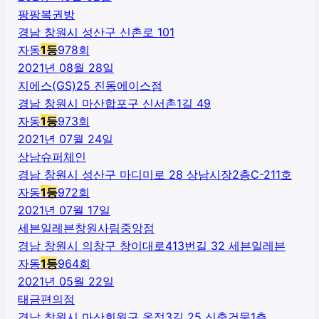
팡팡복권방
경남 창원시 성산구 신촌로 101
자동
1
등
978
회
2021년 08월 28일
지에스(GS)25 진동에이스점
경남 창원시 마산합포구 신서촌1길 49
자동
1
등
973
회
2021년 07월 24일
상남슈퍼체인
경남 창원시 성산구 마디미로 28 상남시장2층C-211호
자동
1
등
972
회
2021년 07월 17일
세븐일레븐창원사림중앙점
경남 창원시 의창구 창이대로413번길 32 세븐일레븐
자동
1
등
964
회
2021년 05월 22일
태금편의점
경남 창원시 마산회원구 옥정3길 25 신축건물1층