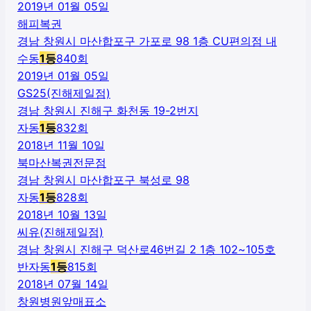
2019년 01월 05일
해피복권
경남 창원시 마산합포구 가포로 98 1층 CU편의점 내
수동
1
등
840
회
2019년 01월 05일
GS25(진해제일점)
경남 창원시 진해구 화천동 19-2번지
자동
1
등
832
회
2018년 11월 10일
북마산복권전문점
경남 창원시 마산합포구 북성로 98
자동
1
등
828
회
2018년 10월 13일
씨유(진해제일점)
경남 창원시 진해구 덕산로46번길 2 1층 102~105호
반자동
1
등
815
회
2018년 07월 14일
창원병원앞매표소