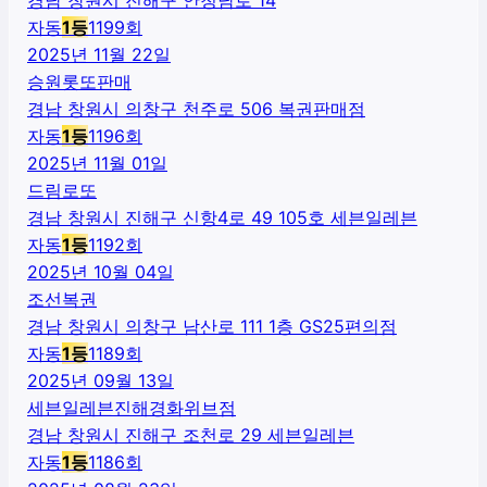
자동
1
등
1199
회
2025년 11월 22일
승원롯또판매
경남 창원시 의창구 천주로 506 복권판매점
자동
1
등
1196
회
2025년 11월 01일
드림로또
경남 창원시 진해구 신항4로 49 105호 세븐일레븐
자동
1
등
1192
회
2025년 10월 04일
조선복권
경남 창원시 의창구 남산로 111 1층 GS25편의점
자동
1
등
1189
회
2025년 09월 13일
세븐일레븐진해경화위브점
경남 창원시 진해구 조천로 29 세븐일레븐
자동
1
등
1186
회