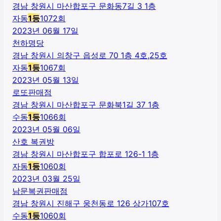
경남 창원시 마산합포구 문화동7길 3 1층
자동
1
등
1072
회
2023년 06월 17일
천하명당
경남 창원시 의창구 읍성로 70 1층 4호,25호
자동
1
등
1067
회
2023년 05월 13일
로또판매점
경남 창원시 마산합포구 문화북1길 37 1층
수동
1
등
1066
회
2023년 05월 06일
산호 복권방
경남 창원시 마산합포구 합포로 126-1 1층
자동
1
등
1060
회
2023년 03월 25일
남문복권판매점
경남 창원시 진해구 웅천동로 126 상가107호
수동
1
등
1060
회