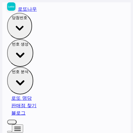
로또나우
당첨번호
번호 생성
번호 분석
로또 명당
판매점 찾기
블로그