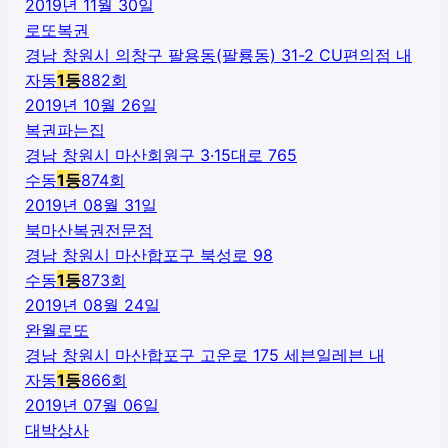
2019년 11월 30일
로또복권
경남 창원시 의창구 팔용동(팔룡동) 31-2 CU편의점 내
자동
1
등
882
회
2019년 10월 26일
복권파는집
경남 창원시 마산회원구 3·15대로 765
수동
1
등
874
회
2019년 08월 31일
북마산복권전문점
경남 창원시 마산합포구 북성로 98
수동
1
등
873
회
2019년 08월 24일
완월로또
경남 창원시 마산합포구 고운로 175 세븐일레븐 내
자동
1
등
866
회
2019년 07월 06일
대박상사