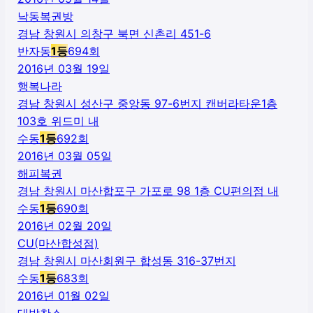
낙동복권방
경남 창원시 의창구 북면 신촌리 451-6
반자동
1
등
694
회
2016년 03월 19일
행복나라
경남 창원시 성산구 중앙동 97-6번지 캔버라타운1층
103호 위드미 내
수동
1
등
692
회
2016년 03월 05일
해피복권
경남 창원시 마산합포구 가포로 98 1층 CU편의점 내
수동
1
등
690
회
2016년 02월 20일
CU(마산합성점)
경남 창원시 마산회원구 합성동 316-37번지
수동
1
등
683
회
2016년 01월 02일
대박찬스