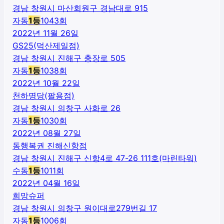
경남 창원시 마산회원구 경남대로 915
자동
1
등
1043
회
2022년 11월 26일
GS25(덕산제일점)
경남 창원시 진해구 충장로 505
자동
1
등
1038
회
2022년 10월 22일
천하명당(팔용점)
경남 창원시 의창구 사화로 26
자동
1
등
1030
회
2022년 08월 27일
동행복권 진해신항점
경남 창원시 진해구 신항4로 47-26 111호(마린타워)
수동
1
등
1011
회
2022년 04월 16일
희망슈퍼
경남 창원시 의창구 원이대로279번길 17
자동
1
등
1006
회