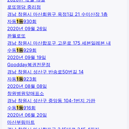
로또명당 중리점
경남 창원시 마산회원구 옥정1길 21 수미산장 1층
자동
1
등
930
회
2020년 09월 26일
완월로또
경남 창원시 마산합포구 고운로 175 세븐일레븐 내
수동
1
등
929
회
2020년 09월 19일
Goodday복권전문점
경남 창원시 성산구 반송로50번길 14
자동
1
등
923
회
2020년 08월 08일
창원병원앞매표소
경남 창원시 성산구 중앙동 104-1번지 가판
수동
1
등
916
회
2020년 06월 20일
마산부림마트