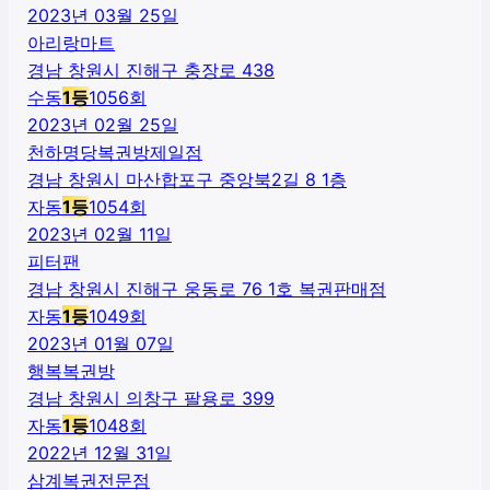
2023년 03월 25일
아리랑마트
경남 창원시 진해구 충장로 438
수동
1
등
1056
회
2023년 02월 25일
천하명당복권방제일점
경남 창원시 마산합포구 중앙북2길 8 1층
자동
1
등
1054
회
2023년 02월 11일
피터팬
경남 창원시 진해구 웅동로 76 1호 복권판매점
자동
1
등
1049
회
2023년 01월 07일
행복복권방
경남 창원시 의창구 팔용로 399
자동
1
등
1048
회
2022년 12월 31일
삼계복권전문점