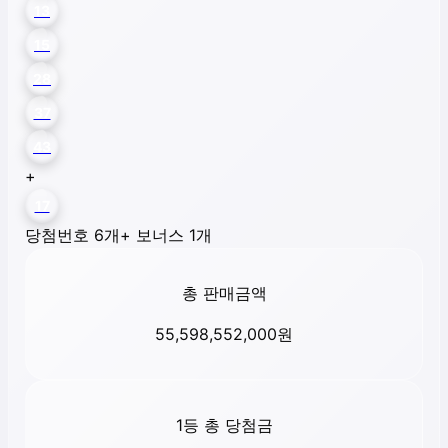
13
15
28
37
43
+
17
당첨번호 6개
+ 보너스 1개
총 판매금액
55,598,552,000
원
1등 총 당첨금