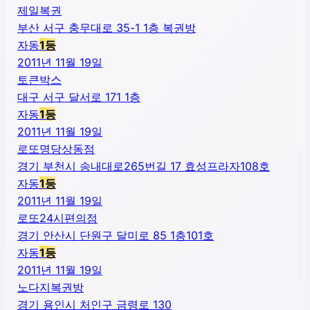
제일복권
부산 서구 충무대로 35-1 1층 복권방
자동
1
등
2011년 11월 19일
토큰박스
대구 서구 달서로 171 1층
자동
1
등
2011년 11월 19일
로또명당상동점
경기 부천시 송내대로265번길 17 효성프라자108호
자동
1
등
2011년 11월 19일
로또24시편의점
경기 안산시 단원구 달미로 85 1층101호
자동
1
등
2011년 11월 19일
노다지복권방
경기 용인시 처인구 금령로 130