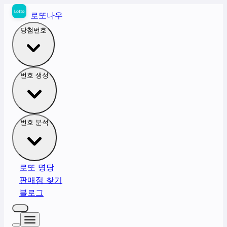
로또나우
당첨번호
번호 생성
번호 분석
로또 명당
판매점 찾기
블로그