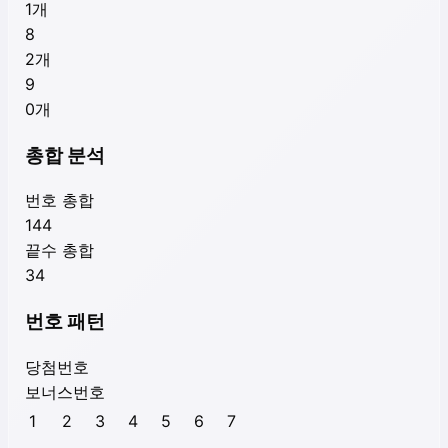
1
개
8
2
개
9
0
개
총합 분석
번호 총합
144
끝수 총합
34
번호 패턴
당첨번호
보너스번호
1
2
3
4
5
6
7