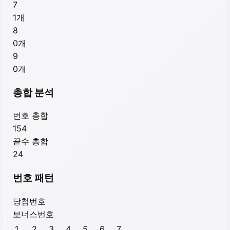
7
1
개
8
0
개
9
0
개
총합 분석
번호 총합
154
끝수 총합
24
번호 패턴
당첨번호
보너스번호
1
2
3
4
5
6
7