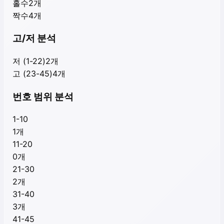
홀수
2
개
짝수
4
개
고/저 분석
저 (1-22)
2
개
고 (23-45)
4
개
번호 범위 분석
1-10
1
개
11-20
0
개
21-30
2
개
31-40
3
개
41-45