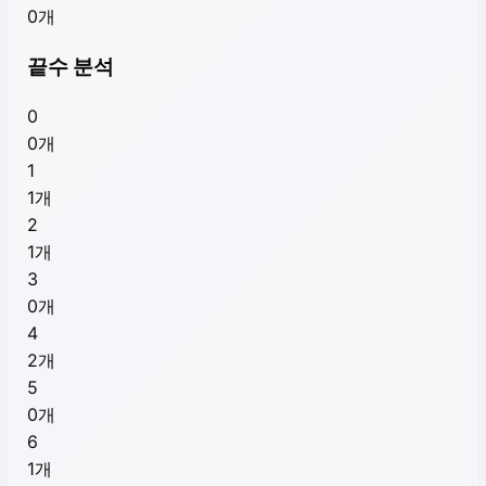
0
개
끝수 분석
0
0
개
1
1
개
2
1
개
3
0
개
4
2
개
5
0
개
6
1
개