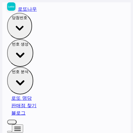
로또나우
당첨번호
번호 생성
번호 분석
로또 명당
판매점 찾기
블로그