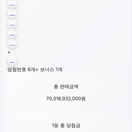
22
24
31
34
36
+
15
당첨번호 6개
+ 보너스 1개
총 판매금액
70,318,932,000
원
1등 총 당첨금