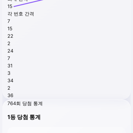
15
각 번호 간격
7
15
22
2
24
7
31
3
34
2
36
764회 당첨 통계
1등 당첨 통계