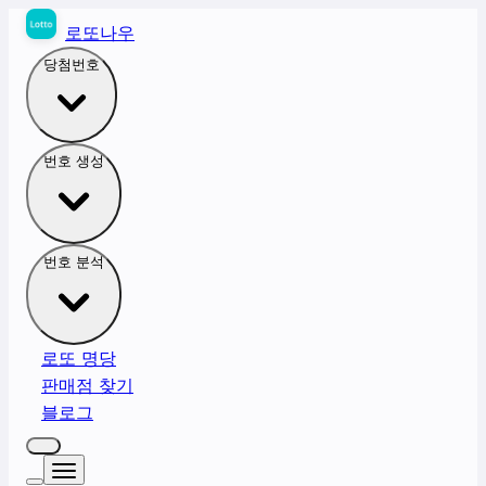
로또나우
당첨번호
번호 생성
번호 분석
로또 명당
판매점 찾기
블로그