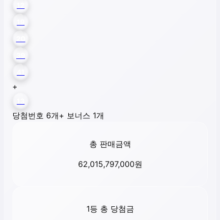
12
19
20
39
41
+
13
당첨번호 6개
+ 보너스 1개
총 판매금액
62,015,797,000
원
1등 총 당첨금