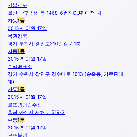
선봉로또
울산 남구 삼산동 1468-6번지CU판매점 내
자동
1
등
2015년 01월 17일
복권왕국
경기 부천시 경인로216번길 7 1층
자동
1
등
2015년 01월 17일
수일매표소
경기 수원시 장안구 경수대로 1013 (송죽동, 가로판매
대)
자동
1
등
2015년 01월 17일
로또명당인주점
충남 아산시 서해로 519-2
수동
1
등
2015년 01월 17일
로또복권