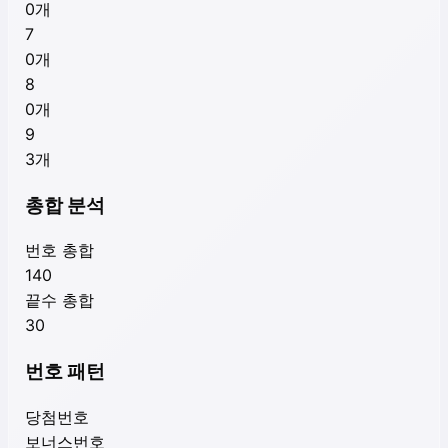
0
개
7
0
개
8
0
개
9
3
개
총합 분석
번호 총합
140
끝수 총합
30
번호 패턴
당첨번호
보너스번호