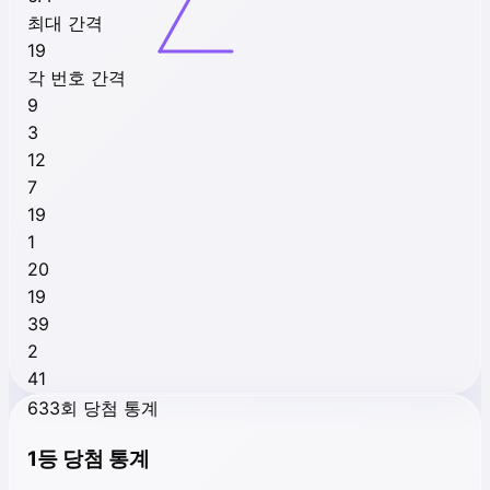
최대 간격
19
각 번호 간격
9
3
12
7
19
1
20
19
39
2
41
633회 당첨 통계
1등 당첨 통계