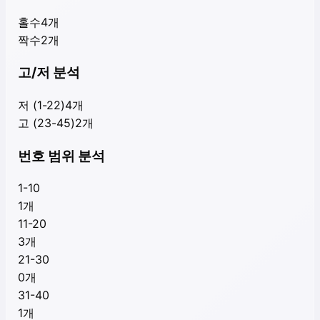
홀수
4
개
짝수
2
개
고/저 분석
저 (1-22)
4
개
고 (23-45)
2
개
번호 범위 분석
1-10
1
개
11-20
3
개
21-30
0
개
31-40
1
개