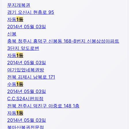
무지개복권
경기 오산시 현충로 95
자동
1
등
2014년 05월 03일
신봉
충북 청주시 흥덕구 신봉동 168-8번지 신봉삼성아파트
3단지 앞도로변
자동
1
등
2014년 05월 03일
여기있었네복권방
전북 김제시 남북로 171
수동
1
등
2014년 05월 03일
C.C.S24시편의점
전북 전주시 덕진구 아중로 148 1층
자동
1
등
2014년 05월 03일
북마산복권전문점