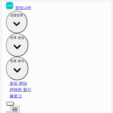
로또나우
당첨번호
번호 생성
번호 분석
로또 명당
판매점 찾기
블로그