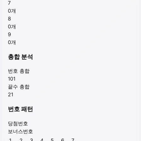
7
0
개
8
0
개
9
0
개
총합 분석
번호 총합
101
끝수 총합
21
번호 패턴
당첨번호
보너스번호
1
2
3
4
5
6
7