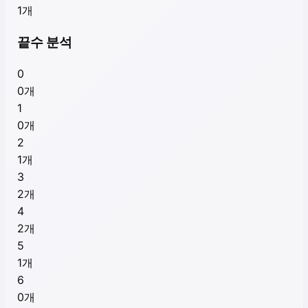
1
개
끝수 분석
0
0
개
1
0
개
2
1
개
3
2
개
4
2
개
5
1
개
6
0
개