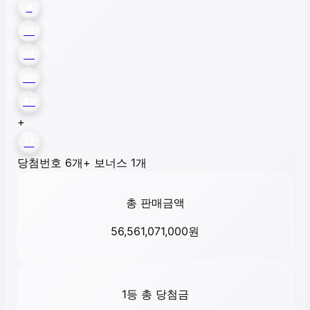
4
12
14
25
43
+
17
당첨번호 6개
+ 보너스 1개
총 판매금액
56,561,071,000
원
1등 총 당첨금