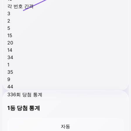
각 번호 간격
3
2
5
15
20
14
34
1
35
9
44
336회 당첨 통계
1등 당첨 통계
자동