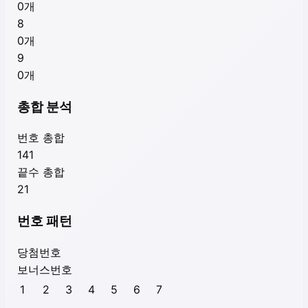
0
개
8
0
개
9
0
개
총합 분석
번호 총합
141
끝수 총합
21
번호 패턴
당첨번호
보너스번호
1
2
3
4
5
6
7