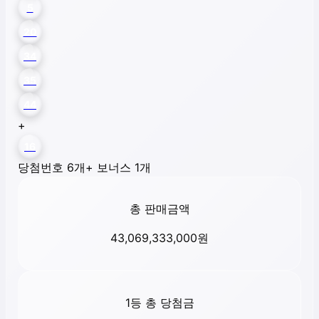
5
20
34
35
44
+
16
당첨번호 6개
+ 보너스 1개
총 판매금액
43,069,333,000
원
1등 총 당첨금