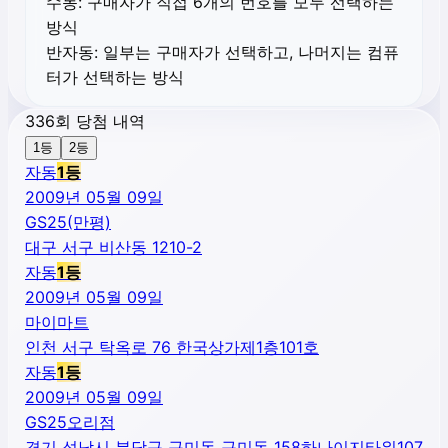
수동:
구매자가 직접 6개의 번호를 모두 선택하는
방식
반자동:
일부는 구매자가 선택하고, 나머지는 컴퓨
터가 선택하는 방식
336회 당첨 내역
1등
2등
자동
1
등
2009년 05월 09일
GS25(만평)
대구 서구 비산동 1210-2
자동
1
등
2009년 05월 09일
마이마트
인천 서구 탁옥로 76 한국상가제1층101호
자동
1
등
2009년 05월 09일
GS25오리점
경기 성남시 분당구 구미동 구미동 158하나이지타워107