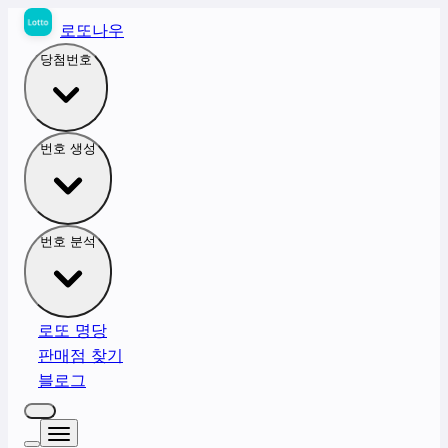
로또나우
당첨번호
번호 생성
번호 분석
로또 명당
판매점 찾기
블로그