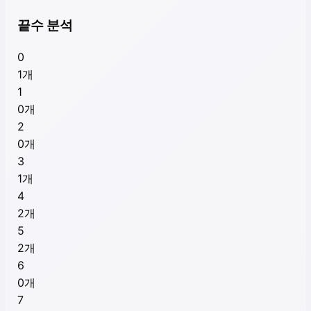
끝수 분석
0
1
개
1
0
개
2
0
개
3
1
개
4
2
개
5
2
개
6
0
개
7