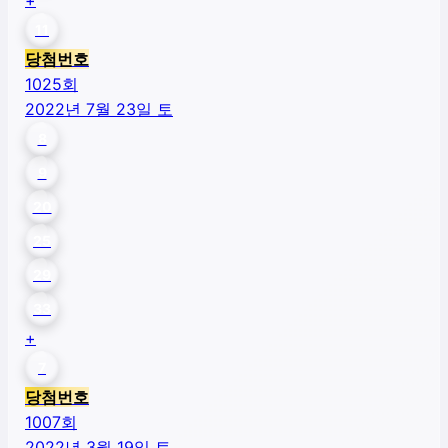
11
당첨번호
1025
회
2022년 7월 23일 토
8
9
20
25
29
33
+
7
당첨번호
1007
회
2022년 3월 19일 토