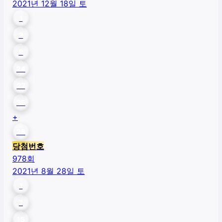
2021년 12월 18일 토
1
3
8
24
27
35
+
28
당첨번호
978
회
2021년 8월 28일 토
1
7
15