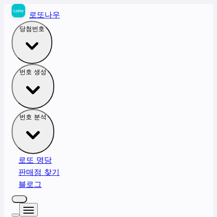
로또나우
당첨번호
번호 생성
번호 분석
로또 명당
판매점 찾기
블로그