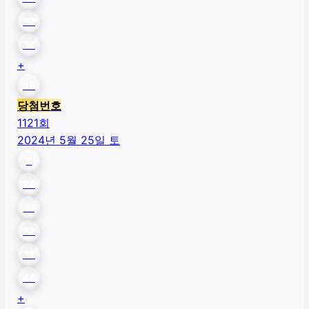
33
34
+
28
당첨번호
1121
회
2024년 5월 25일 토
6
24
31
32
38
44
+