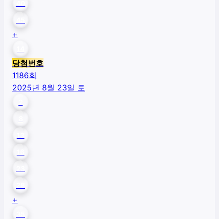
40
45
+
14
당첨번호
1186
회
2025년 8월 23일 토
2
8
13
16
23
28
+
35