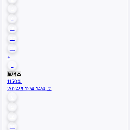
3
9
15
27
29
+
8
보너스
1150
회
2024년 12월 14일 토
8
9
18
35