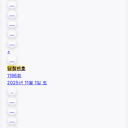
16
28
30
31
44
+
27
당첨번호
1196
회
2025년 11월 1일 토
8
12
15
29