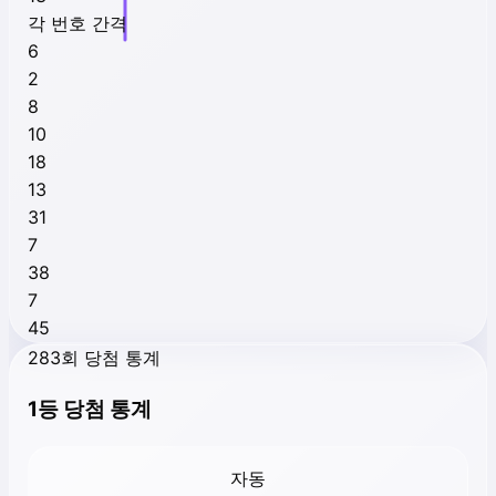
각 번호 간격
6
2
8
10
18
13
31
7
38
7
45
283회 당첨 통계
1등 당첨 통계
자동