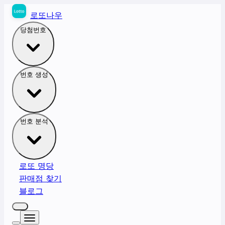
로또나우
당첨번호
번호 생성
번호 분석
로또 명당
판매점 찾기
블로그