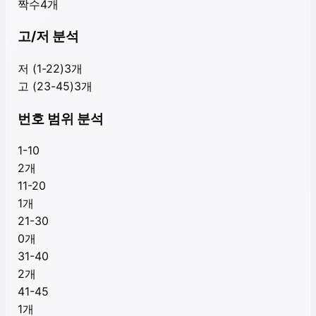
짝수
4
개
고/저 분석
저 (1-22)
3
개
고 (23-45)
3
개
번호 범위 분석
1-10
2
개
11-20
1
개
21-30
0
개
31-40
2
개
41-45
1
개