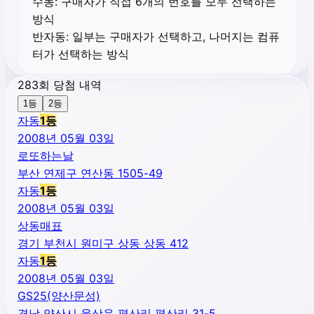
수동:
구매자가 직접 6개의 번호를 모두 선택하는
방식
반자동:
일부는 구매자가 선택하고, 나머지는 컴퓨
터가 선택하는 방식
283회 당첨 내역
1등
2등
자동
1
등
2008년 05월 03일
로또하는날
부산 연제구 연산동 1505-49
자동
1
등
2008년 05월 03일
상동매표
경기 부천시 원미구 상동 상동 412
자동
1
등
2008년 05월 03일
GS25(양산문성)
경남 양산시 웅상읍 평산리 평산리 31-5