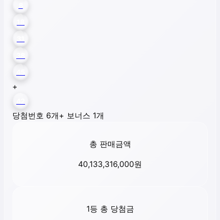
8
18
31
38
45
+
42
당첨번호 6개
+ 보너스 1개
총 판매금액
40,133,316,000
원
1등 총 당첨금