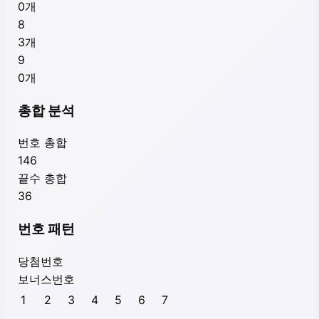
0
개
8
3
개
9
0
개
총합 분석
번호 총합
146
끝수 총합
36
번호 패턴
당첨번호
보너스번호
1
2
3
4
5
6
7