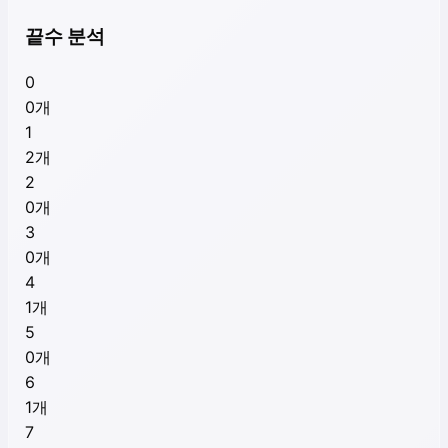
끝수 분석
0
0
개
1
2
개
2
0
개
3
0
개
4
1
개
5
0
개
6
1
개
7