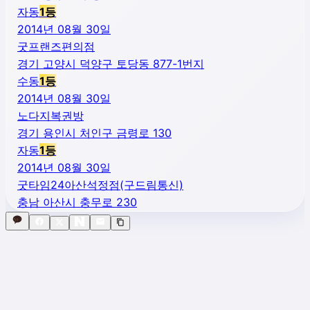
자동
1
등
2014년 08월 30일
굿프랜즈편의점
경기 고양시 덕양구 토당동 877-1번지
수동
1
등
2014년 08월 30일
노다지복권방
경기 용인시 처인구 금령로 130
자동
1
등
2014년 08월 30일
굿타임24아산석정점(구드림통신)
충남 아산시 충무로 230