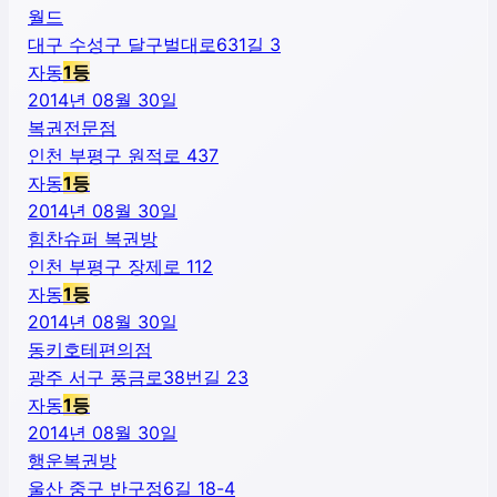
월드
대구 수성구 달구벌대로631길 3
자동
1
등
2014년 08월 30일
복권전문점
인천 부평구 원적로 437
자동
1
등
2014년 08월 30일
힘찬슈퍼 복권방
인천 부평구 장제로 112
자동
1
등
2014년 08월 30일
동키호테편의점
광주 서구 풍금로38번길 23
자동
1
등
2014년 08월 30일
행운복권방
울산 중구 반구정6길 18-4