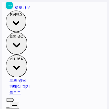
로또나우
당첨번호
번호 생성
번호 분석
로또 명당
판매점 찾기
블로그