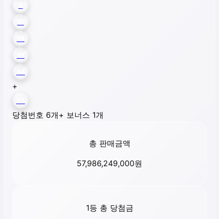
8
11
16
41
44
+
35
당첨번호 6개
+ 보너스 1개
총 판매금액
57,986,249,000
원
1등 총 당첨금