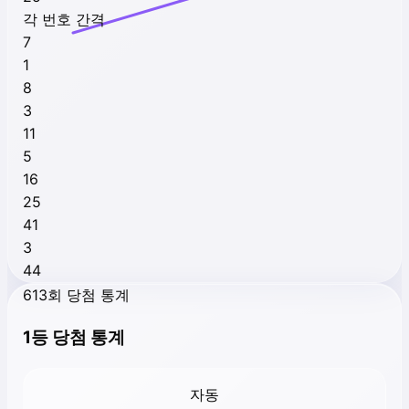
각 번호 간격
7
1
8
3
11
5
16
25
41
3
44
613회 당첨 통계
1등 당첨 통계
자동