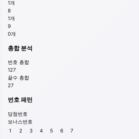
1
개
8
1
개
9
0
개
총합 분석
번호 총합
127
끝수 총합
27
번호 패턴
당첨번호
보너스번호
1
2
3
4
5
6
7