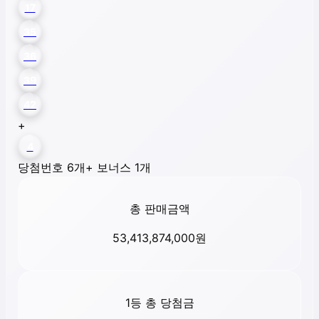
17
35
36
39
42
+
4
당첨번호 6개
+ 보너스 1개
총 판매금액
53,413,874,000
원
1등 총 당첨금