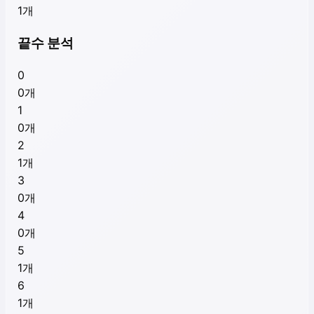
1
개
끝수 분석
0
0
개
1
0
개
2
1
개
3
0
개
4
0
개
5
1
개
6
1
개