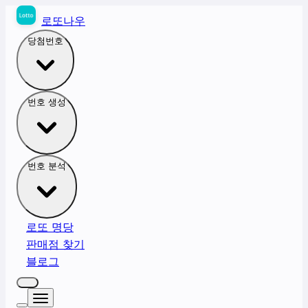
로또나우
당첨번호
번호 생성
번호 분석
로또 명당
판매점 찾기
블로그