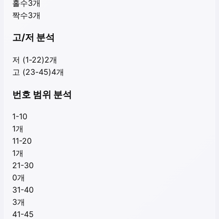
홀수
3
개
짝수
3
개
고/저 분석
저 (1-22)
2
개
고 (23-45)
4
개
번호 범위 분석
1-10
1
개
11-20
1
개
21-30
0
개
31-40
3
개
41-45