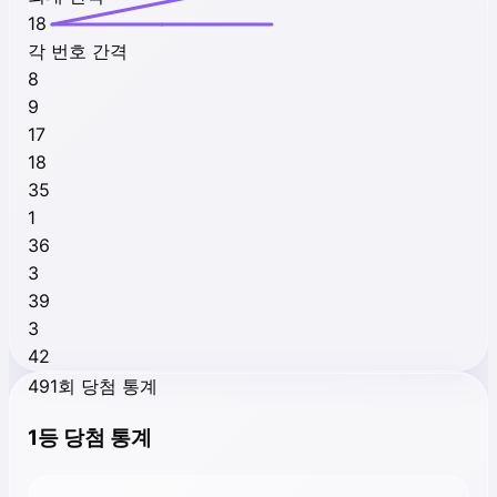
18
각 번호 간격
8
9
17
18
35
1
36
3
39
3
42
491회 당첨 통계
1등 당첨 통계