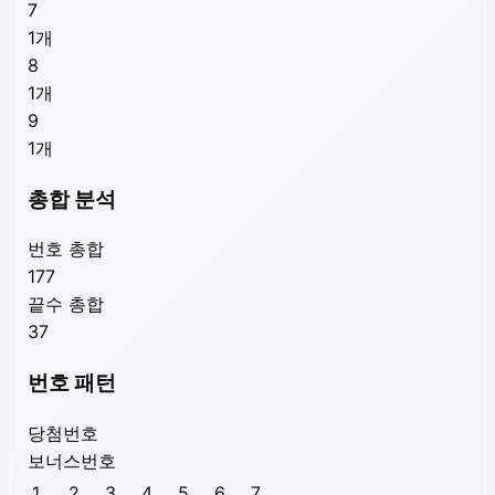
7
1
개
8
1
개
9
1
개
총합 분석
번호 총합
177
끝수 총합
37
번호 패턴
당첨번호
보너스번호
1
2
3
4
5
6
7