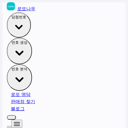
로또나우
당첨번호
번호 생성
번호 분석
로또 명당
판매점 찾기
블로그