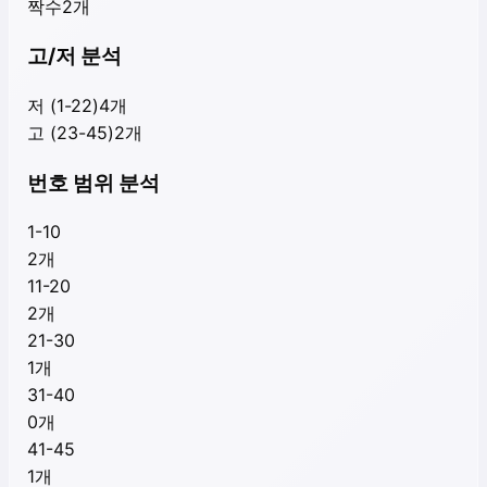
짝수
2
개
고/저 분석
저 (1-22)
4
개
고 (23-45)
2
개
번호 범위 분석
1-10
2
개
11-20
2
개
21-30
1
개
31-40
0
개
41-45
1
개