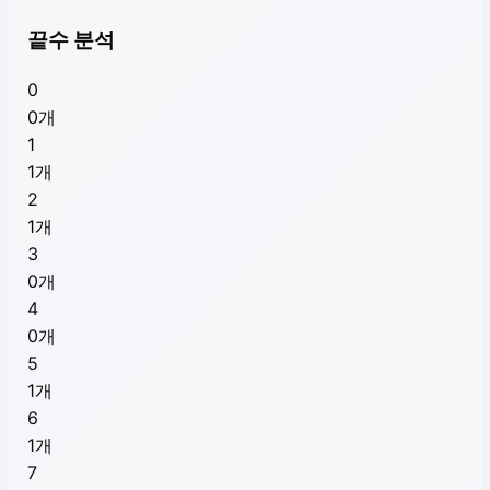
끝수 분석
0
0
개
1
1
개
2
1
개
3
0
개
4
0
개
5
1
개
6
1
개
7