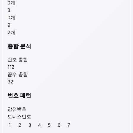
0
개
8
0
개
9
2
개
총합 분석
번호 총합
112
끝수 총합
32
번호 패턴
당첨번호
보너스번호
1
2
3
4
5
6
7