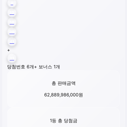
9
12
16
29
41
+
21
당첨번호 6개
+ 보너스 1개
총 판매금액
62,889,986,000
원
1등 총 당첨금