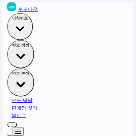
로또나우
당첨번호
번호 생성
번호 분석
로또 명당
판매점 찾기
블로그