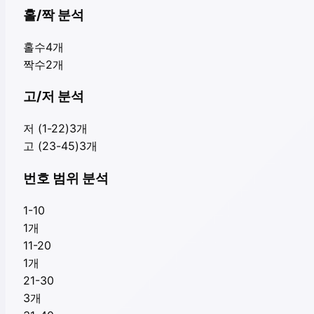
홀/짝 분석
홀수
4
개
짝수
2
개
고/저 분석
저 (1-22)
3
개
고 (23-45)
3
개
번호 범위 분석
1-10
1
개
11-20
1
개
21-30
3
개