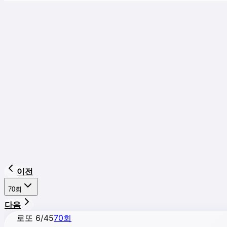
이전
70
회
다음
로또 6/45
70
회