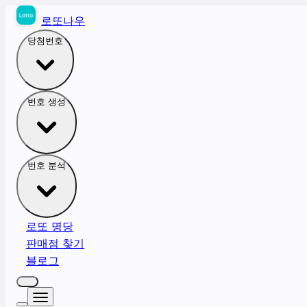
로또나우
당첨번호
번호 생성
번호 분석
로또 명당
판매점 찾기
블로그