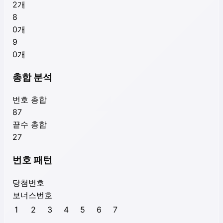
2
개
8
0
개
9
0
개
총합 분석
번호 총합
87
끝수 총합
27
번호 패턴
당첨번호
보너스번호
1
2
3
4
5
6
7