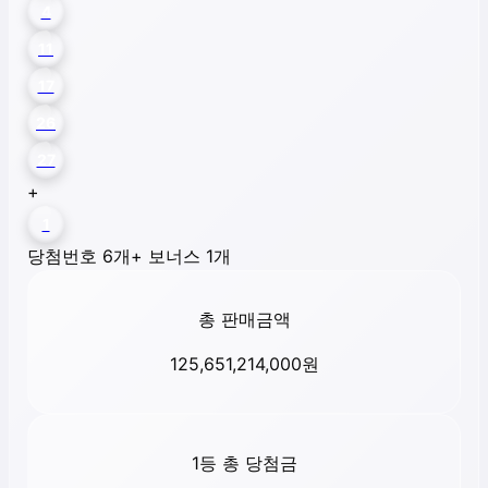
4
11
17
26
27
+
1
당첨번호 6개
+ 보너스 1개
총 판매금액
125,651,214,000
원
1등 총 당첨금