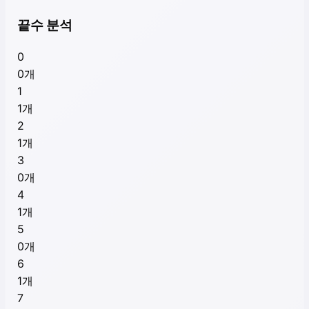
끝수 분석
0
0
개
1
1
개
2
1
개
3
0
개
4
1
개
5
0
개
6
1
개
7