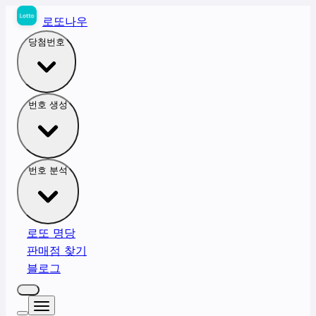
로또나우
당첨번호
번호 생성
번호 분석
로또 명당
판매점 찾기
블로그