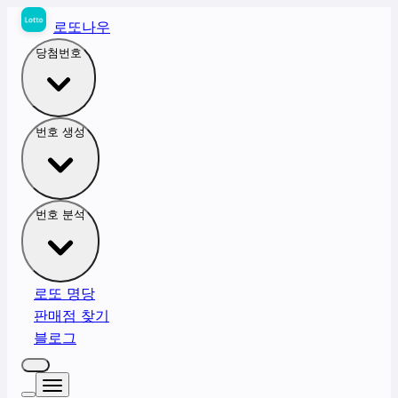
로또나우
당첨번호
번호 생성
번호 분석
로또 명당
판매점 찾기
블로그