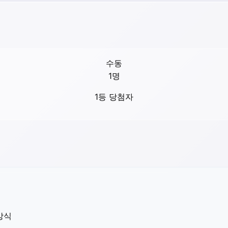
수동
1
명
1등 당첨자
방식