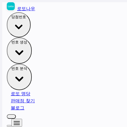
로또나우
당첨번호
번호 생성
번호 분석
로또 명당
판매점 찾기
블로그