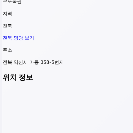
로또복권
지역
전북
전북
명당 보기
주소
전북 익산시 마동 358-5번지
위치 정보