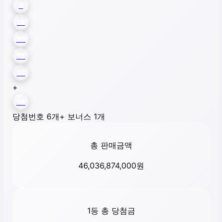
3
18
20
26
27
+
38
당첨번호 6개
+ 보너스 1개
총 판매금액
46,036,874,000
원
1등 총 당첨금