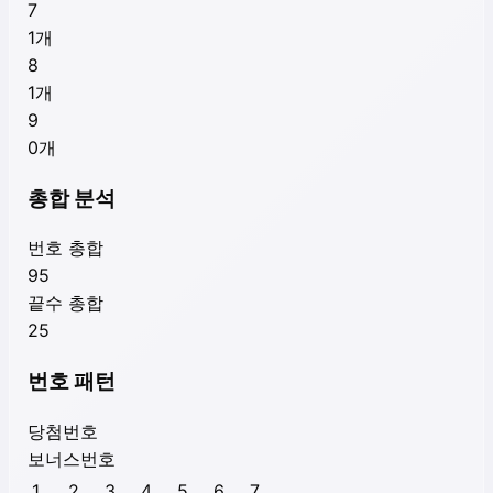
7
1
개
8
1
개
9
0
개
총합 분석
번호 총합
95
끝수 총합
25
번호 패턴
당첨번호
보너스번호
1
2
3
4
5
6
7