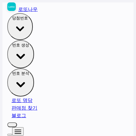
로또나우
당첨번호
번호 생성
번호 분석
로또 명당
판매점 찾기
블로그