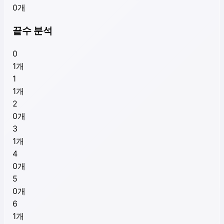
0
개
끝수 분석
0
1
개
1
1
개
2
0
개
3
1
개
4
0
개
5
0
개
6
1
개