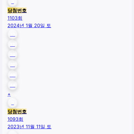
2
당첨번호
1103
회
2024년 1월 20일 토
10
12
29
31
40
44
+
2
당첨번호
1093
회
2023년 11월 11일 토