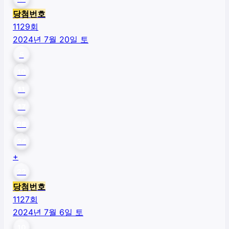
당첨번호
1129
회
2024년 7월 20일 토
5
10
11
17
28
34
+
22
당첨번호
1127
회
2024년 7월 6일 토
10