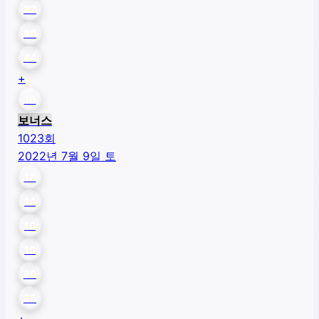
22
38
44
+
10
보너스
1023
회
2022년 7월 9일 토
10
14
16
18
29
35
+