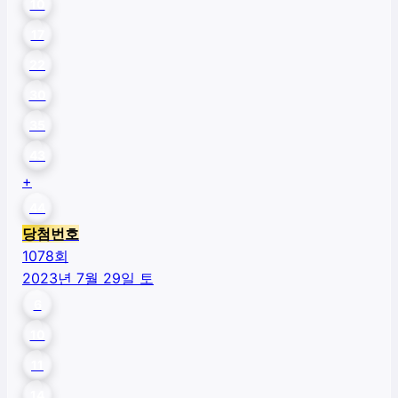
10
17
22
30
35
43
+
44
당첨번호
1078
회
2023년 7월 29일 토
6
10
11
14