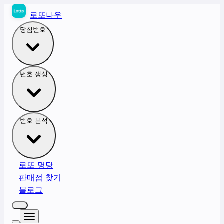
로또나우
당첨번호
번호 생성
번호 분석
로또 명당
판매점 찾기
블로그