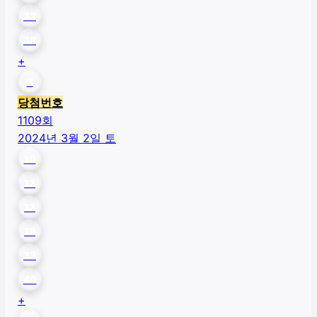
33
38
+
3
당첨번호
1109
회
2024년 3월 2일 토
10
12
13
19
33
40
+