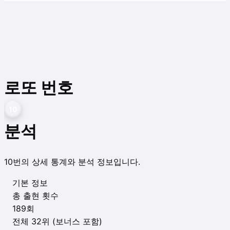
로또 번호
10
분석
10
번의 상세 통계와 분석 정보입니다.
기본 정보
총 출현 횟수
189
회
전체
32
위
(보너스 포함)