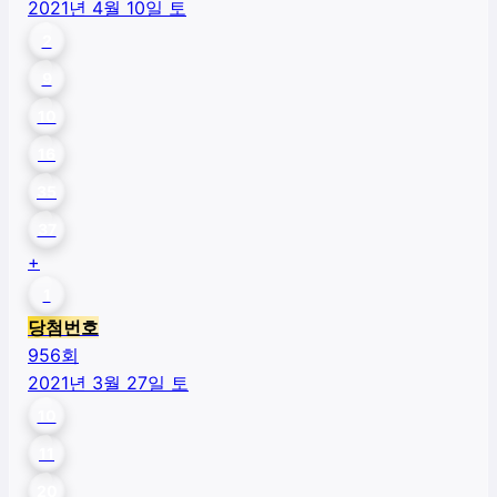
2021년 4월 10일 토
2
9
10
16
35
37
+
1
당첨번호
956
회
2021년 3월 27일 토
10
11
20