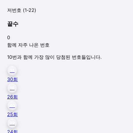
저번호 (1-22)
끝수
0
함께 자주 나온 번호
10
번과 함께 가장 많이 당첨된 번호들입니다.
31
30
회
16
26
회
40
25
회
22
24
회