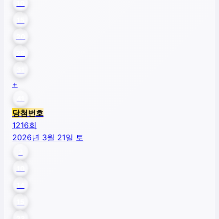
10
15
20
29
31
+
41
당첨번호
1216
회
2026년 3월 21일 토
3
10
14
15
23