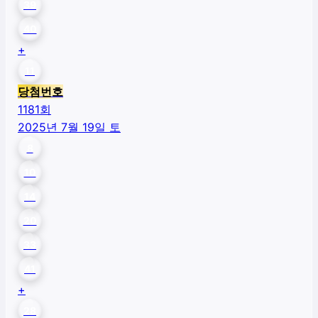
39
40
+
11
당첨번호
1181
회
2025년 7월 19일 토
8
10
14
20
33
41
+
28