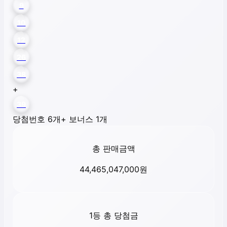
9
10
12
26
38
+
39
당첨번호 6개
+ 보너스 1개
총 판매금액
44,465,047,000
원
1등 총 당첨금