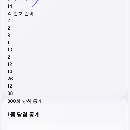
14
각 번호 간격
7
2
9
1
10
2
12
14
26
12
38
300회 당첨 통계
1등 당첨 통계