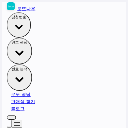
로또나우
당첨번호
번호 생성
번호 분석
로또 명당
판매점 찾기
블로그