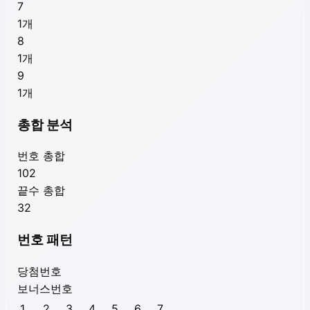
7
1
개
8
1
개
9
1
개
총합 분석
번호 총합
102
끝수 총합
32
번호 패턴
당첨번호
보너스번호
1
2
3
4
5
6
7