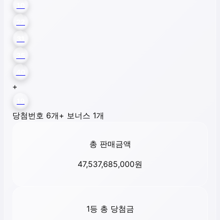
10
22
31
35
40
+
19
당첨번호 6개
+ 보너스 1개
총 판매금액
47,537,685,000
원
1등 총 당첨금