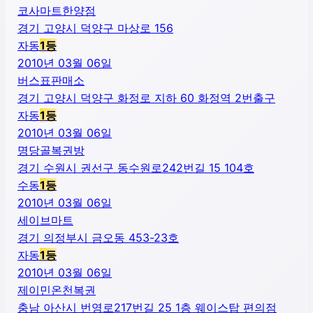
코사마트한양점
경기 고양시 덕양구 마상로 156
자동
1
등
2010년 03월 06일
버스표판매소
경기 고양시 덕양구 화정로 지하 60 화정역 2번출구
자동
1
등
2010년 03월 06일
명당골복권방
경기 수원시 권선구 동수원로242번길 15 104호
수동
1
등
2010년 03월 06일
세이브마트
경기 의정부시 금오동 453-23호
자동
1
등
2010년 03월 06일
제이민온천복권
충남 아산시 번영로217번길 25 1층 웨이스탑 편의점