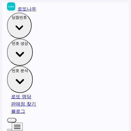
로또나우
당첨번호
번호 생성
번호 분석
로또 명당
판매점 찾기
블로그