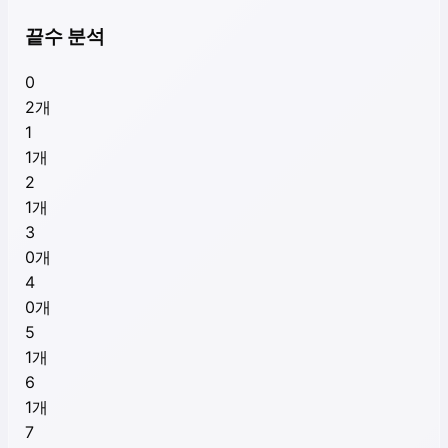
끝수 분석
0
2
개
1
1
개
2
1
개
3
0
개
4
0
개
5
1
개
6
1
개
7