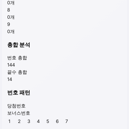
0
개
8
0
개
9
0
개
총합 분석
번호 총합
144
끝수 총합
14
번호 패턴
당첨번호
보너스번호
1
2
3
4
5
6
7