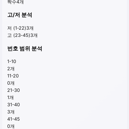
짝수
4
개
고/저 분석
저 (1-22)
3
개
고 (23-45)
3
개
번호 범위 분석
1-10
2
개
11-20
0
개
21-30
1
개
31-40
3
개
41-45
0
개