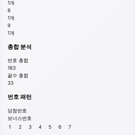
1
개
8
1
개
9
1
개
총합 분석
번호 총합
183
끝수 총합
33
번호 패턴
당첨번호
보너스번호
1
2
3
4
5
6
7