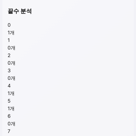
끝수 분석
0
1
개
1
0
개
2
0
개
3
0
개
4
1
개
5
1
개
6
0
개
7