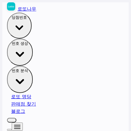
로또나우
당첨번호
번호 생성
번호 분석
로또 명당
판매점 찾기
블로그