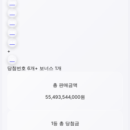
20
29
35
38
44
+
10
당첨번호 6개
+ 보너스 1개
총 판매금액
55,493,544,000
원
1등 총 당첨금