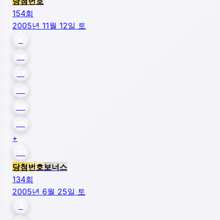
당첨번호
154
회
2005년 11월 12일 토
6
19
21
35
40
45
+
20
당첨번호
보너스
134
회
2005년 6월 25일 토
3