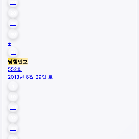
26
28
35
40
+
31
당첨번호
552
회
2013년 6월 29일 토
1
10
20
32
35
40