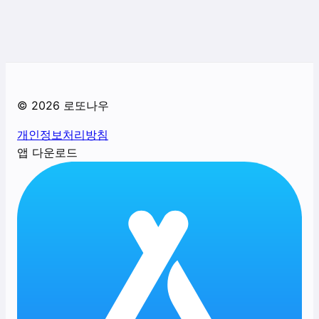
©
2026
로또나우
개인정보처리방침
앱 다운로드