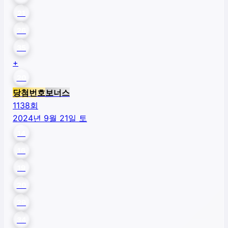
21
26
35
+
20
당첨번호
보너스
1138
회
2024년 9월 21일 토
14
16
19
20
29
34