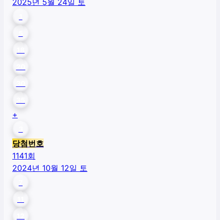
2025년 5월 24일 토
1
5
18
20
30
35
+
3
당첨번호
1141
회
2024년 10월 12일 토
7
11
12