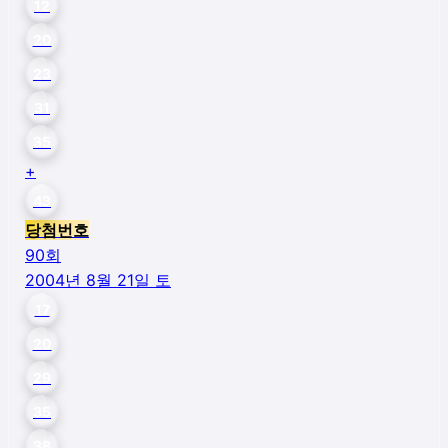
12
20
23
31
35
+
43
당첨번호
90
회
2004년 8월 21일 토
17
20
29
35
38