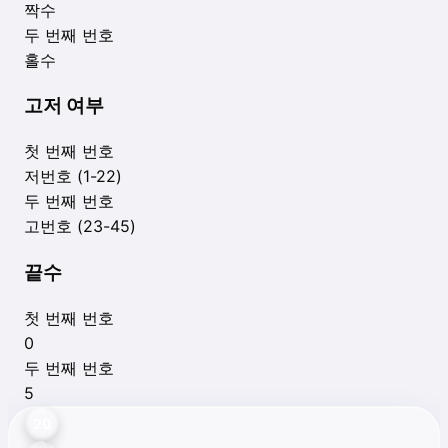
짝수
두 번째 번호
홀수
고저 여부
첫 번째 번호
저번호 (1-22)
두 번째 번호
고번호 (23-45)
끝수
첫 번째 번호
0
두 번째 번호
5
20