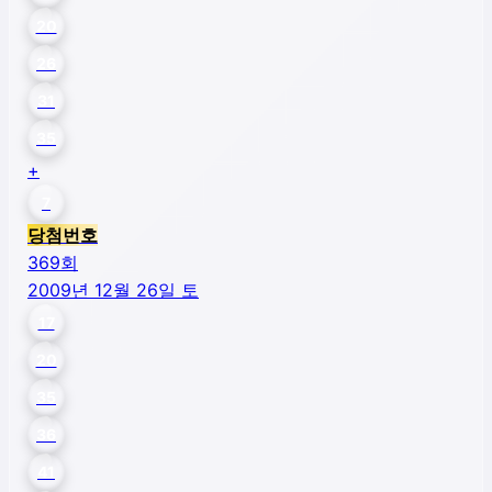
20
26
31
35
+
7
당첨번호
369
회
2009년 12월 26일 토
17
20
35
36
41