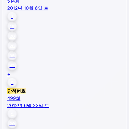
514
회
2012년 10월 6일 토
1
15
20
26
35
42
+
9
당첨번호
499
회
2012년 6월 23일 토
5
20