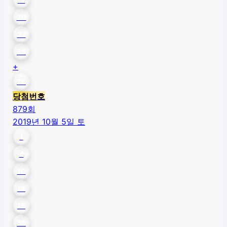
20
27
35
+
26
당첨번호
879
회
2019년 10월 5일 토
1
4
10
14
15
35