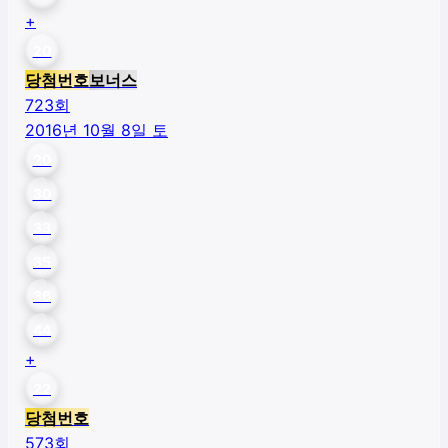
+
20
당첨번호
보너스
723
회
2016년 10월 8일 토
20
30
33
35
36
44
+
22
당첨번호
573
회