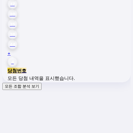
17
20
35
36
44
+
4
당첨번호
모든 당첨 내역을 표시했습니다.
모든 조합 분석 보기