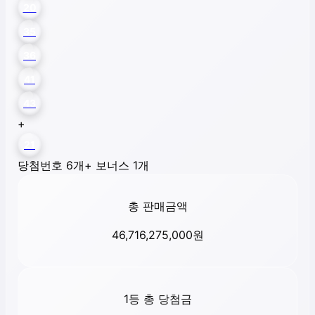
20
35
36
41
43
+
21
당첨번호 6개
+ 보너스 1개
총 판매금액
46,716,275,000
원
1등 총 당첨금