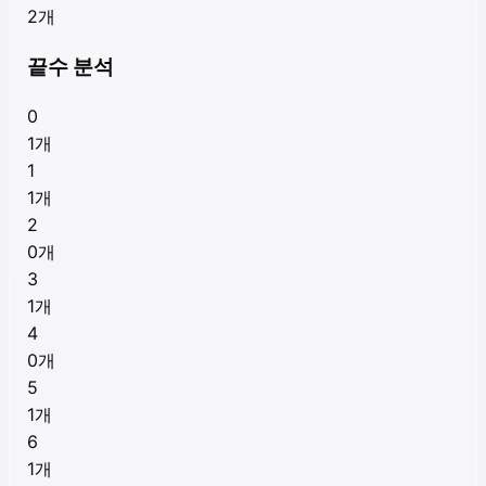
2
개
끝수 분석
0
1
개
1
1
개
2
0
개
3
1
개
4
0
개
5
1
개
6
1
개