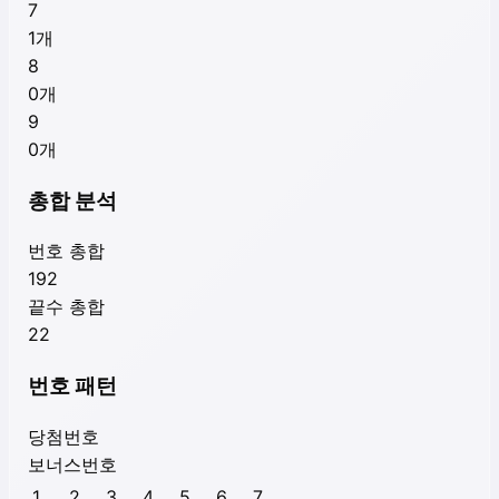
7
1
개
8
0
개
9
0
개
총합 분석
번호 총합
192
끝수 총합
22
번호 패턴
당첨번호
보너스번호
1
2
3
4
5
6
7