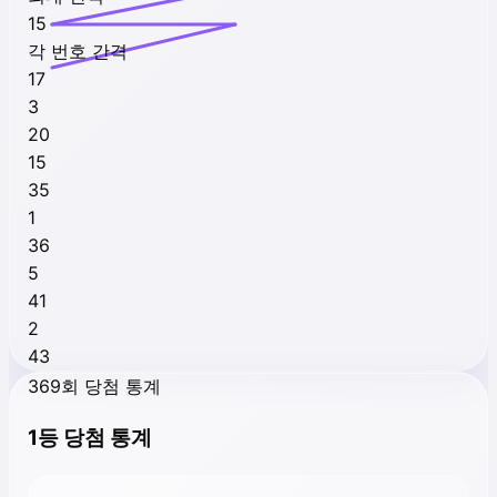
15
각 번호 간격
17
3
20
15
35
1
36
5
41
2
43
369회 당첨 통계
1등 당첨 통계