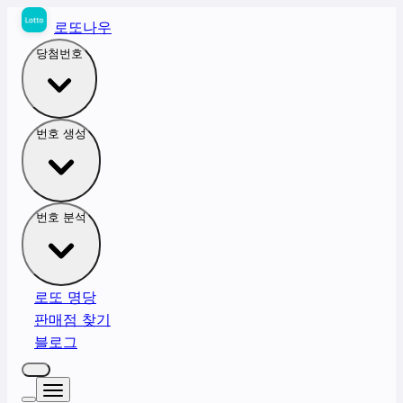
로또나우
당첨번호
번호 생성
번호 분석
로또 명당
판매점 찾기
블로그