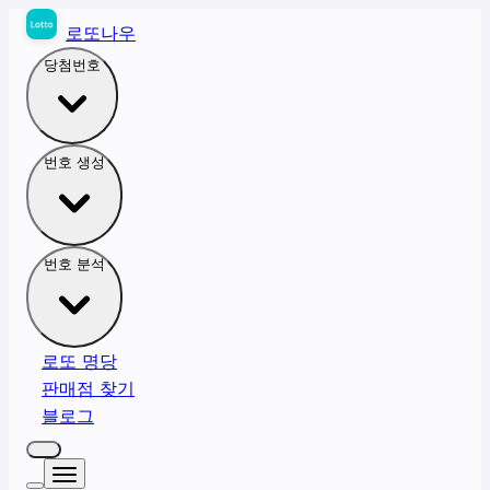
로또나우
당첨번호
번호 생성
번호 분석
로또 명당
판매점 찾기
블로그