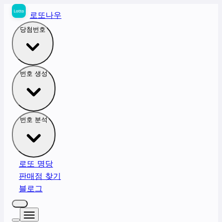
로또나우
당첨번호
번호 생성
번호 분석
로또 명당
판매점 찾기
블로그