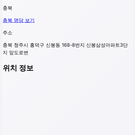
충북
충북
명당 보기
주소
충북 청주시 흥덕구 신봉동 168-8번지 신봉삼성아파트3단
지 앞도로변
위치 정보