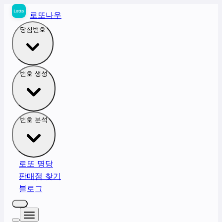
로또나우
당첨번호
번호 생성
번호 분석
로또 명당
판매점 찾기
블로그