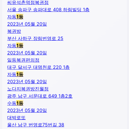
씨유석촌역점복권점
서울 송파구 송파대로 408 하림빌딩 1층
자동
1
등
2023년 05월 20일
복권방
부산 사하구 장림번영로 25
자동
1
등
2023년 05월 20일
일등복권편의점
대구 달서구 대명천로 220 1층
자동
1
등
2023년 05월 20일
노다지복권방진월점
광주 남구 서문대로 649 1층2호
수동
1
등
2023년 05월 20일
대박로또
울산 남구 번영로75번길 38