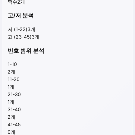
짝수
2
개
고/저 분석
저 (1-22)
3
개
고 (23-45)
3
개
번호 범위 분석
1-10
2
개
11-20
1
개
21-30
1
개
31-40
2
개
41-45
0
개