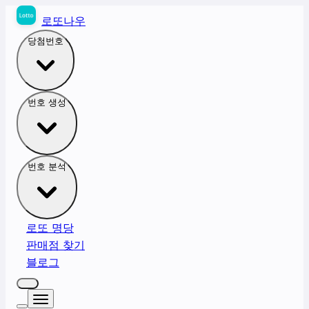
로또나우
당첨번호
번호 생성
번호 분석
로또 명당
판매점 찾기
블로그