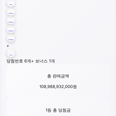
7
19
26
33
35
+
3
당첨번호 6개
+ 보너스 1개
총 판매금액
108,988,932,000
원
1등 총 당첨금