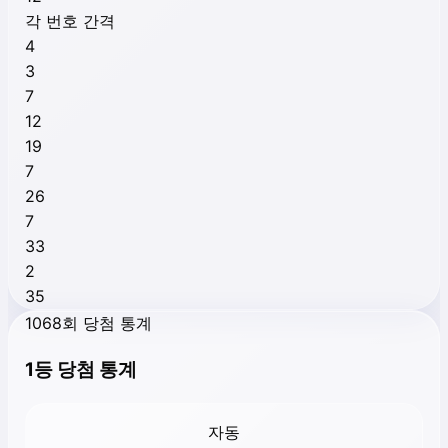
각 번호 간격
4
3
7
12
19
7
26
7
33
2
35
1068회 당첨 통계
1등 당첨 통계
자동