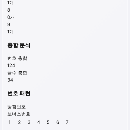
1
개
8
0
개
9
1
개
총합 분석
번호 총합
124
끝수 총합
34
번호 패턴
당첨번호
보너스번호
1
2
3
4
5
6
7