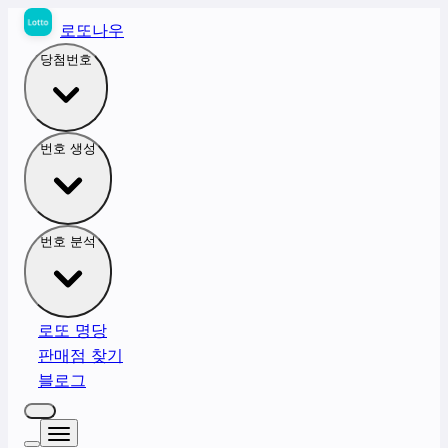
로또나우
당첨번호
번호 생성
번호 분석
로또 명당
판매점 찾기
블로그