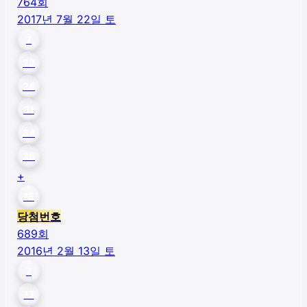
764
회
2017년 7월 22일 토
7
22
24
31
34
36
+
15
당첨번호
689
회
2016년 2월 13일 토
7
17