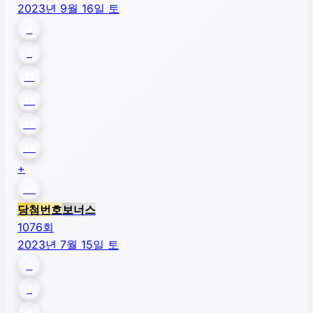
2023년 9월 16일 토
4
7
17
18
38
44
+
36
당첨번호
보너스
1076
회
2023년 7월 15일 토
3
7
9