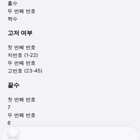
홀수
두 번째 번호
짝수
고저 여부
첫 번째 번호
저번호 (1-22)
두 번째 번호
고번호 (23-45)
끝수
첫 번째 번호
7
두 번째 번호
6
7