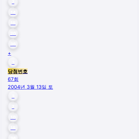
7
14
15
20
36
+
3
당첨번호
67
회
2004년 3월 13일 토
3
7
10
15
36