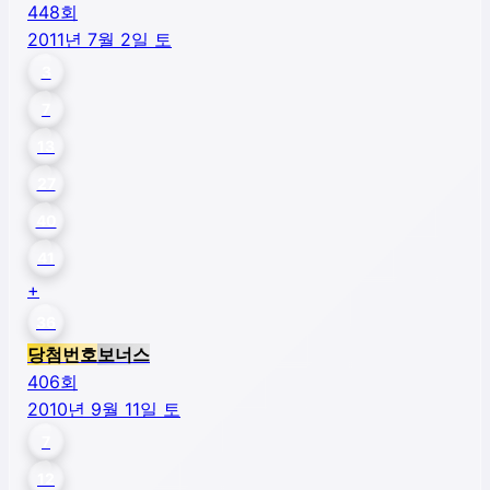
448
회
2011년 7월 2일 토
3
7
13
27
40
41
+
36
당첨번호
보너스
406
회
2010년 9월 11일 토
7
12