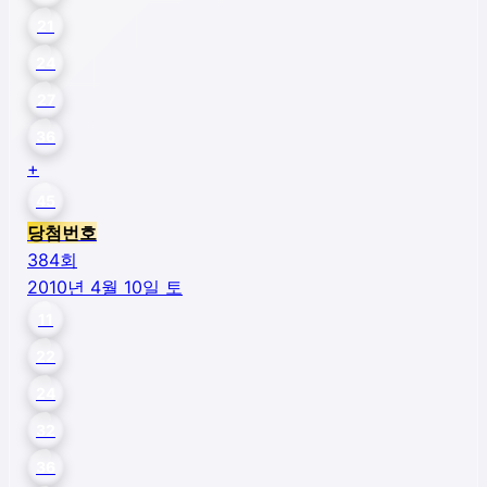
21
24
27
36
+
45
당첨번호
384
회
2010년 4월 10일 토
11
22
24
32
36