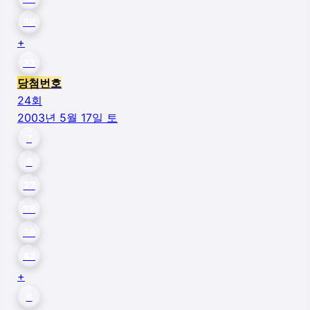
38
+
33
당첨번호
24
회
2003년 5월 17일 토
7
8
27
29
36
43
+
6