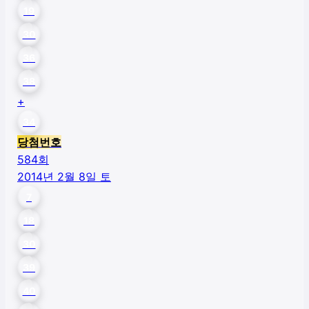
19
30
36
38
+
34
당첨번호
584
회
2014년 2월 8일 토
7
18
30
39
40