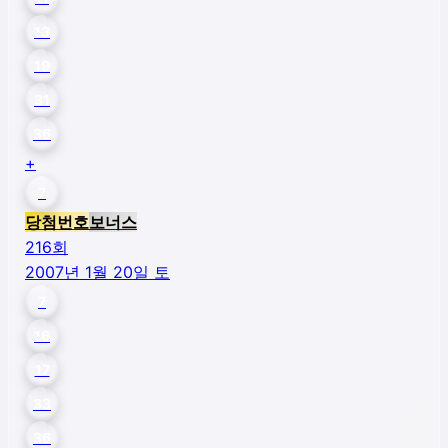
13
19
31
36
+
7
당첨번호
보너스
216
회
2007년 1월 20일 토
7
16
17
33
36