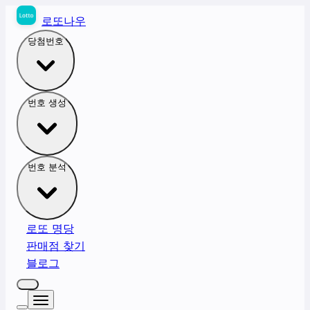
로또나우
당첨번호
번호 생성
번호 분석
로또 명당
판매점 찾기
블로그