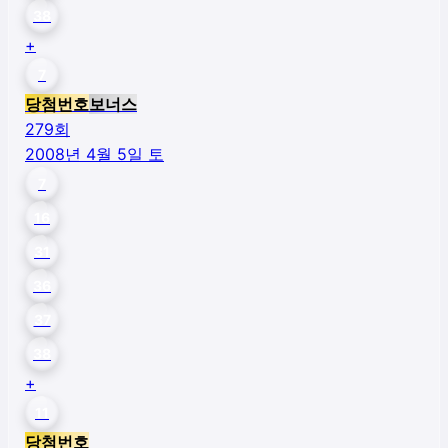
38
+
7
당첨번호
보너스
279
회
2008년 4월 5일 토
7
16
31
36
37
38
+
11
당첨번호