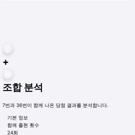
7
+
36
조합 분석
7
번과
36
번이 함께 나온 당첨 결과를 분석합니다.
기본 정보
함께 출현 횟수
24
회