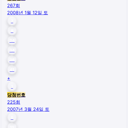
267
회
2008년 1월 12일 토
7
8
24
34
36
41
+
1
당첨번호
225
회
2007년 3월 24일 토
5
11