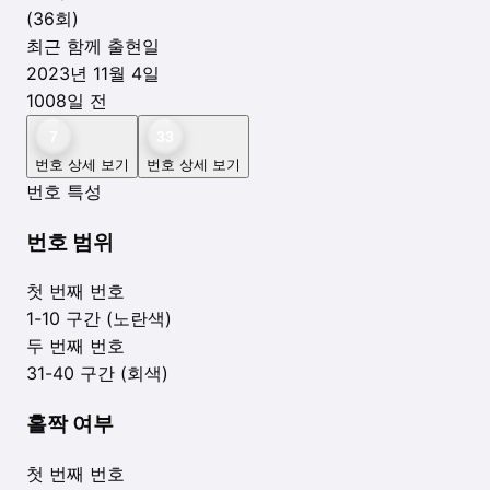
(
36
회)
최근 함께 출현일
2023년 11월 4일
1008
일 전
7
33
번호 상세 보기
번호 상세 보기
번호 특성
번호 범위
첫 번째 번호
1-10 구간 (노란색)
두 번째 번호
31-40 구간 (회색)
홀짝 여부
첫 번째 번호