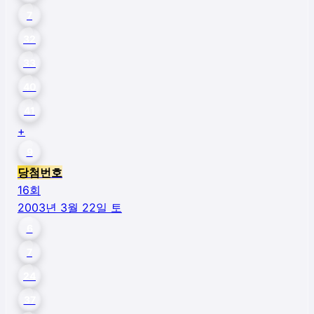
7
32
33
40
41
+
9
당첨번호
16
회
2003년 3월 22일 토
6
7
24
37