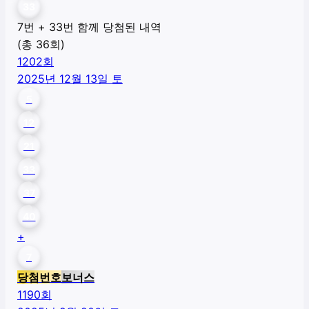
33
7번 + 33번 함께 당첨된 내역
(총
36
회)
1202
회
2025년 12월 13일 토
5
12
21
33
37
40
+
7
당첨번호
보너스
1190
회