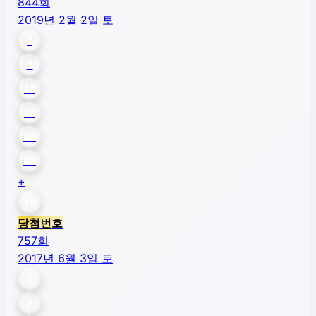
844
회
2019년 2월 2일 토
7
8
13
15
33
45
+
18
당첨번호
757
회
2017년 6월 3일 토
6
7