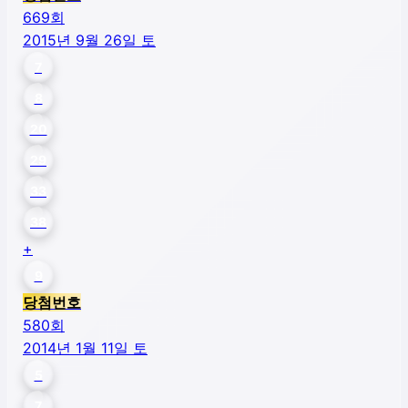
669
회
2015년 9월 26일 토
7
8
20
29
33
38
+
9
당첨번호
580
회
2014년 1월 11일 토
5
7