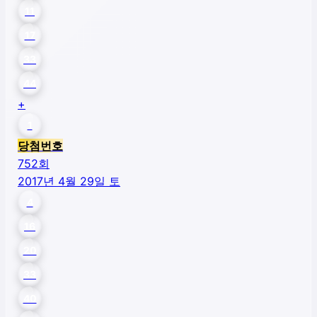
11
17
33
44
+
1
당첨번호
752
회
2017년 4월 29일 토
4
16
20
33
40