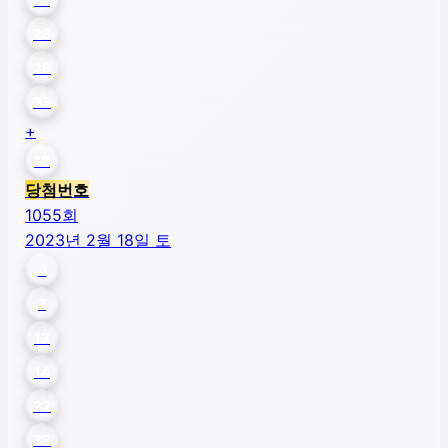
23
28
33
+
18
당첨번호
1055
회
2023년 2월 18일 토
4
7
12
14
22
33