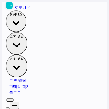
로또나우
당첨번호
번호 생성
번호 분석
로또 명당
판매점 찾기
블로그