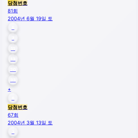
당첨번호
81
회
2004년 6월 19일 토
5
7
11
13
20
33
+
6
당첨번호
67
회
2004년 3월 13일 토
3