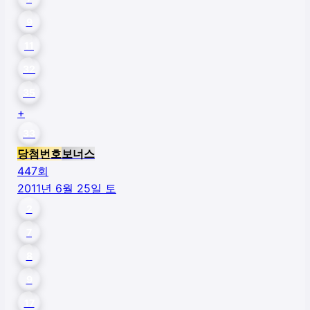
9
11
32
35
+
33
당첨번호
보너스
447
회
2011년 6월 25일 토
2
7
8
9
17