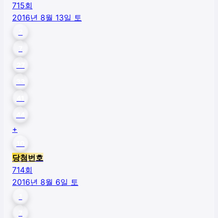
715
회
2016년 8월 13일 토
2
7
27
33
41
44
+
10
당첨번호
714
회
2016년 8월 6일 토
1
7