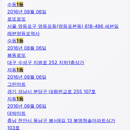
수동
1
등
2016년 08월 06일
로또로또
서울 영등포구 영등포동(영등포본동) 618-496 세븐일
레븐영등포역사
수동
1
등
2016년 08월 06일
봄동로또
대구 수성구 지범로 252 지하1층상가
자동
1
등
2016년 08월 06일
그린마트
경기 성남시 분당구 대왕판교로 255 107호
자동
1
등
2016년 08월 06일
대박마트
충남 천안시 동남구 봉서8길 13 봉명청솔아파트상가
103호