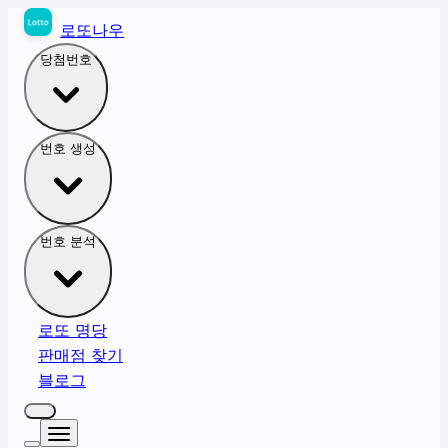
로또나우
당첨번호
번호 생성
번호 분석
로또 명당
판매점 찾기
블로그