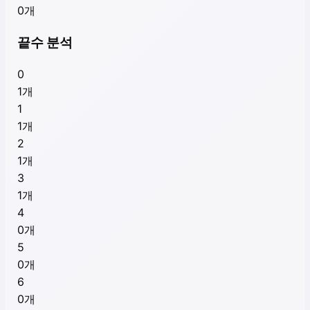
0
개
끝수 분석
0
1
개
1
1
개
2
1
개
3
1
개
4
0
개
5
0
개
6
0
개