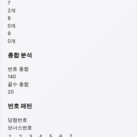
7
2
개
8
0
개
9
0
개
총합 분석
번호 총합
140
끝수 총합
20
번호 패턴
당첨번호
보너스번호
1
2
3
4
5
6
7