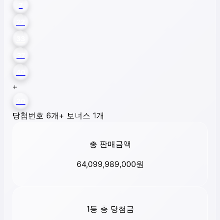
7
22
33
37
40
+
20
당첨번호 6개
+ 보너스 1개
총 판매금액
64,099,989,000
원
1등 총 당첨금