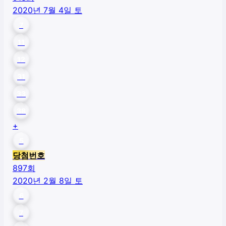
2020년 7월 4일 토
7
11
12
31
33
38
+
5
당첨번호
897
회
2020년 2월 8일 토
6
7