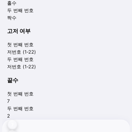
홀수
두 번째 번호
짝수
고저 여부
첫 번째 번호
저번호 (1-22)
두 번째 번호
저번호 (1-22)
끝수
첫 번째 번호
7
두 번째 번호
2
7