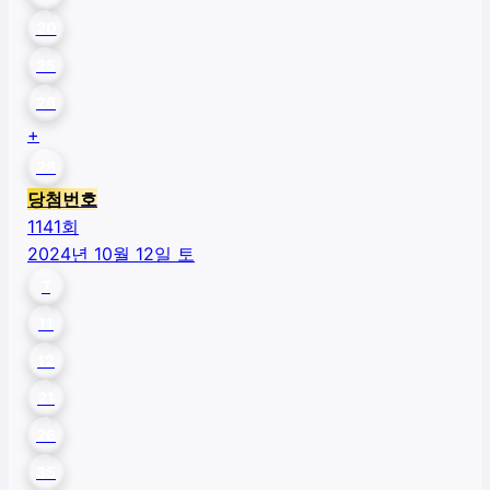
20
25
26
+
28
당첨번호
1141
회
2024년 10월 12일 토
7
11
12
21
26
35