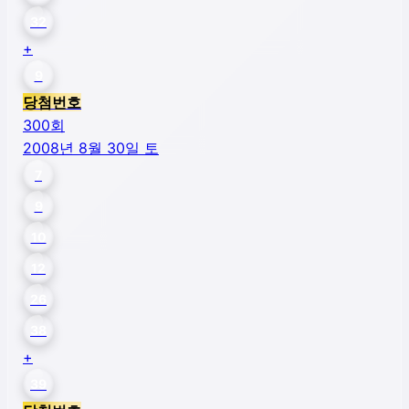
32
+
9
당첨번호
300
회
2008년 8월 30일 토
7
9
10
12
26
38
+
39