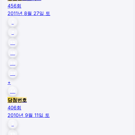
456
회
2011년 8월 27일 토
1
7
12
18
23
27
+
44
당첨번호
406
회
2010년 9월 11일 토
7
12