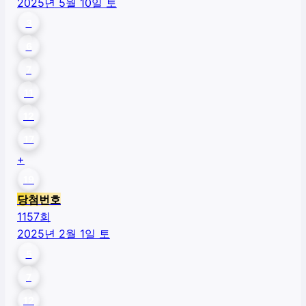
2025년 5월 10일 토
3
6
7
11
12
17
+
19
당첨번호
1157
회
2025년 2월 1일 토
5
7
12