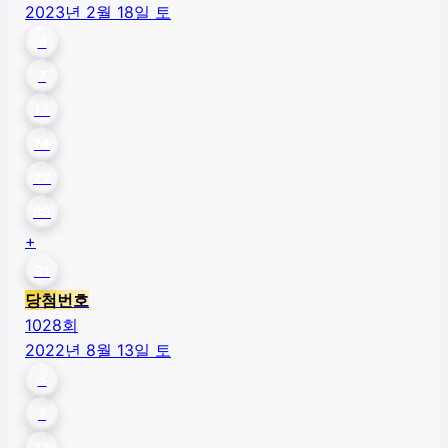
2023년 2월 18일 토
4
7
12
14
22
33
+
31
당첨번호
1028
회
2022년 8월 13일 토
5
7
12