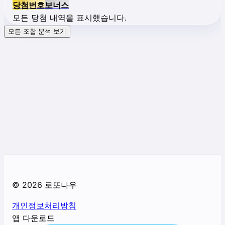
당첨번호
보너스
모든 당첨 내역을 표시했습니다.
모든 조합 분석 보기
©
2026
로또나우
개인정보처리방침
앱 다운로드