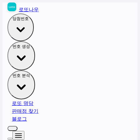
로또나우
당첨번호
번호 생성
번호 분석
로또 명당
판매점 찾기
블로그