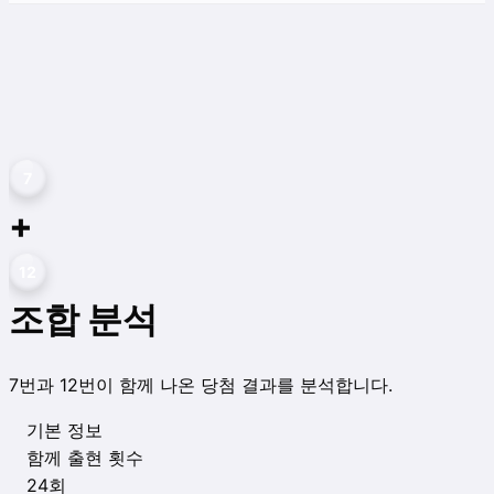
7
+
12
조합 분석
7
번과
12
번이 함께 나온 당첨 결과를 분석합니다.
기본 정보
함께 출현 횟수
24
회