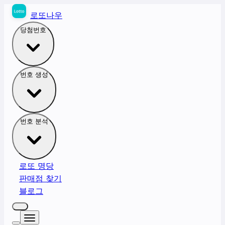
로또나우
당첨번호
번호 생성
번호 분석
로또 명당
판매점 찾기
블로그