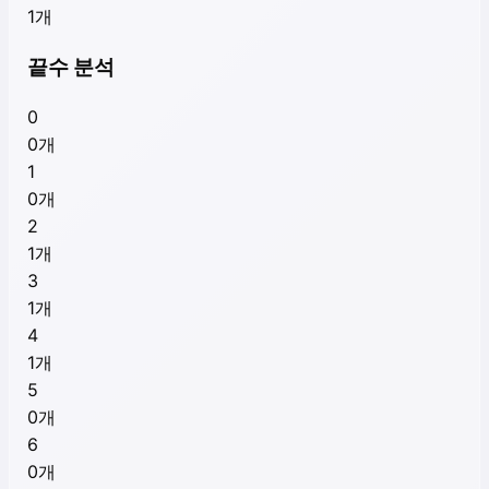
1
개
끝수 분석
0
0
개
1
0
개
2
1
개
3
1
개
4
1
개
5
0
개
6
0
개