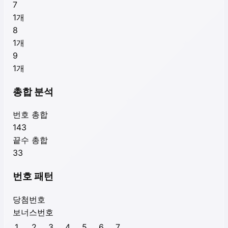
7
1
개
8
1
개
9
1
개
총합 분석
번호 총합
143
끝수 총합
33
번호 패턴
당첨번호
보너스번호
1
2
3
4
5
6
7