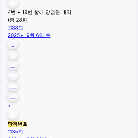
19
4번 + 19번 함께 당첨된 내역
(총
28
회)
1188
회
2025년 9월 6일 토
3
4
12
19
22
27
+
9
당첨번호
1135
회