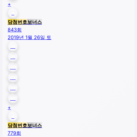
+
4
당첨번호
보너스
843
회
2019년 1월 26일 토
19
21
30
33
34
42
+
4
당첨번호
보너스
779
회