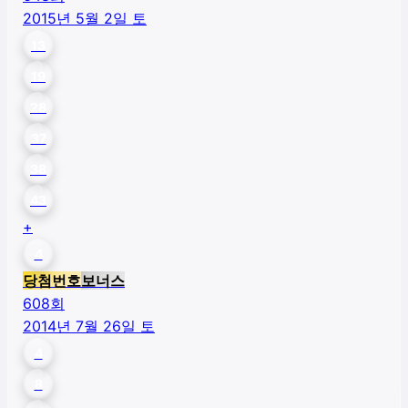
2015년 5월 2일 토
13
19
28
37
38
43
+
4
당첨번호
보너스
608
회
2014년 7월 26일 토
4
8