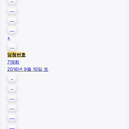
16
17
19
+
31
당첨번호
719
회
2016년 9월 10일 토
4
8
13
19
20
43