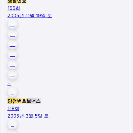
당첨번호
155
회
2005년 11월 19일 토
16
19
20
32
33
41
+
4
당첨번호
보너스
118
회
2005년 3월 5일 토
3