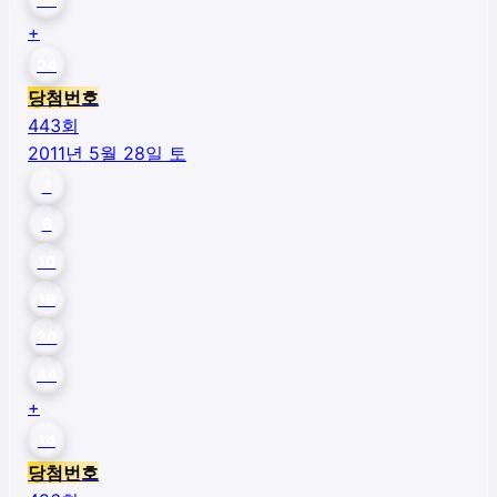
+
24
당첨번호
443
회
2011년 5월 28일 토
4
6
10
19
20
44
+
14
당첨번호