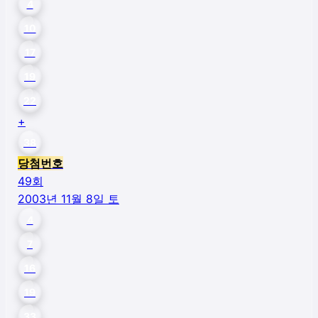
4
10
17
19
22
+
38
당첨번호
49
회
2003년 11월 8일 토
4
7
16
19
33