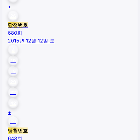
+
26
당첨번호
680
회
2015년 12월 12일 토
4
10
19
29
32
42
+
30
당첨번호
648
회