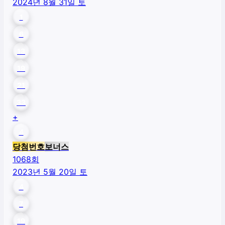
2024년 8월 31일 토
1
6
13
19
21
33
+
4
당첨번호
보너스
1068
회
2023년 5월 20일 토
4
7
19