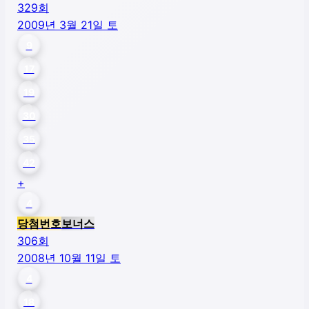
329
회
2009년 3월 21일 토
9
17
19
30
35
42
+
4
당첨번호
보너스
306
회
2008년 10월 11일 토
4
18