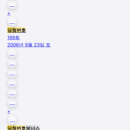
43
+
32
당첨번호
199
회
2006년 9월 23일 토
14
21
22
25
30
36
+
43
당첨번호
보너스