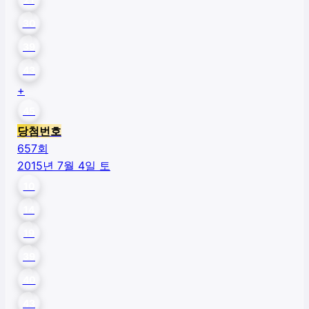
30
39
43
+
45
당첨번호
657
회
2015년 7월 4일 토
10
14
19
39
40
43