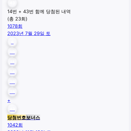
43
14번 + 43번 함께 당첨된 내역
(총
23
회)
1078
회
2023년 7월 29일 토
6
10
11
14
36
38
+
43
당첨번호
보너스
1042
회