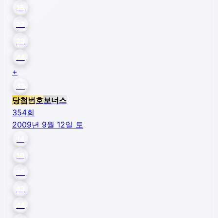
15
22
23
44
+
43
당첨번호
보너스
354
회
2009년 9월 12일 토
14
19
36
43
44