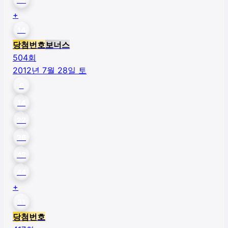
+
14
당첨번호
보너스
504
회
2012년 7월 28일 토
6
14
22
26
43
44
+
31
당첨번호