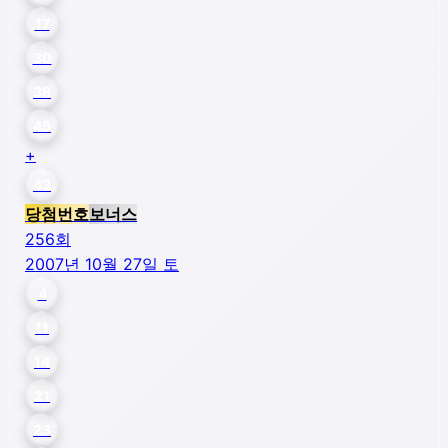
17
30
38
45
+
43
당첨번호
보너스
256
회
2007년 10월 27일 토
4
11
14
21
23