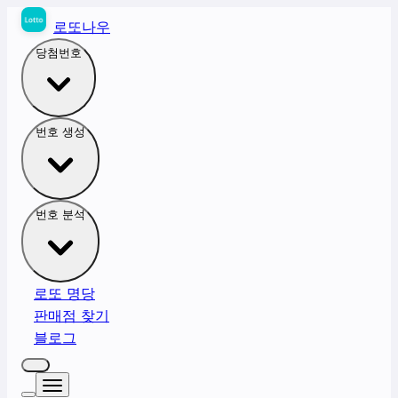
로또나우
당첨번호
번호 생성
번호 분석
로또 명당
판매점 찾기
블로그