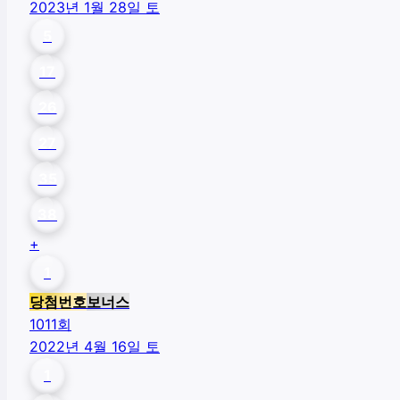
2023년 1월 28일 토
5
17
26
27
35
38
+
1
당첨번호
보너스
1011
회
2022년 4월 16일 토
1