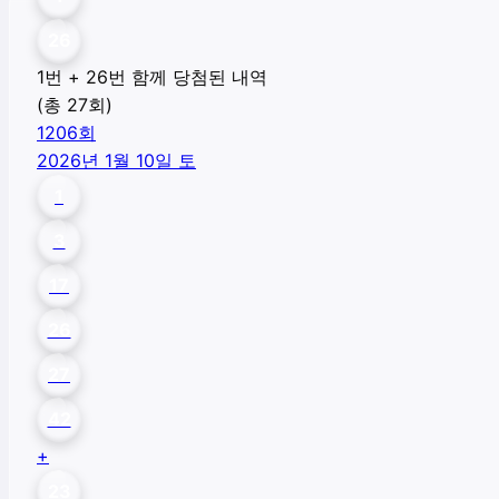
26
1번 + 26번 함께 당첨된 내역
(총
27
회)
1206
회
2026년 1월 10일 토
1
3
17
26
27
42
+
23