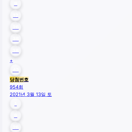
9
12
26
35
38
+
42
당첨번호
954
회
2021년 3월 13일 토
1
9
26