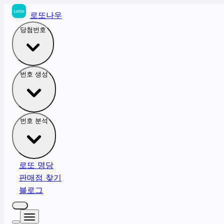
로또나우
당첨번호
번호 생성
번호 분석
로또 명당
판매점 찾기
블로그