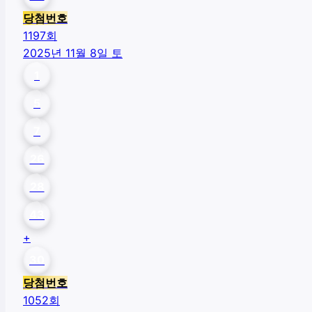
당첨번호
1197
회
2025년 11월 8일 토
1
5
7
26
28
43
+
30
당첨번호
1052
회