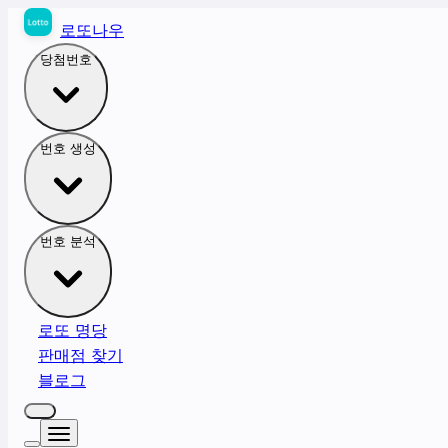
로또나우
당첨번호
번호 생성
번호 분석
로또 명당
판매점 찾기
블로그