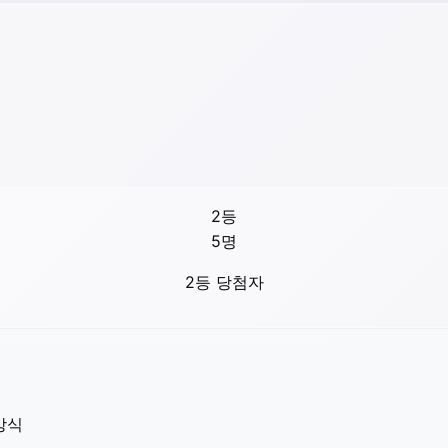
2등
5
명
2등 당첨자
방식