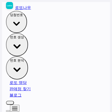
로또나우
당첨번호
번호 생성
번호 분석
로또 명당
판매점 찾기
블로그