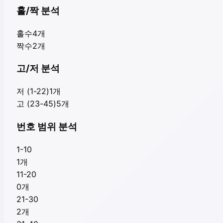
홀/짝 분석
홀수
4
개
짝수
2
개
고/저 분석
저 (1-22)
1
개
고 (23-45)
5
개
번호 범위 분석
1-10
1
개
11-20
0
개
21-30
2
개