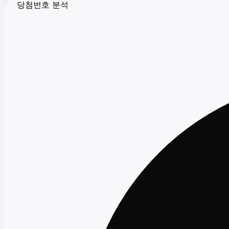
당첨번호 분석