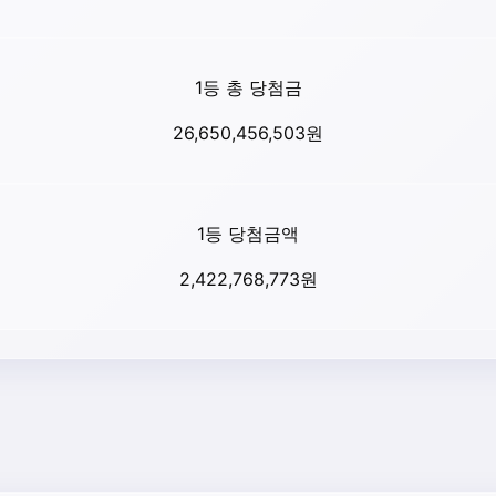
1등 총 당첨금
26,650,456,503
원
1등 당첨금액
2,422,768,773
원