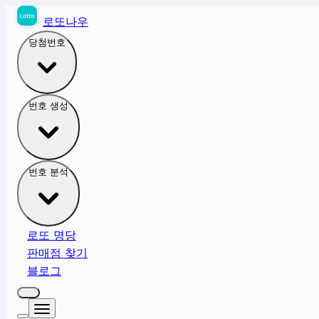
로또나우
당첨번호
번호 생성
번호 분석
로또 명당
판매점 찾기
블로그