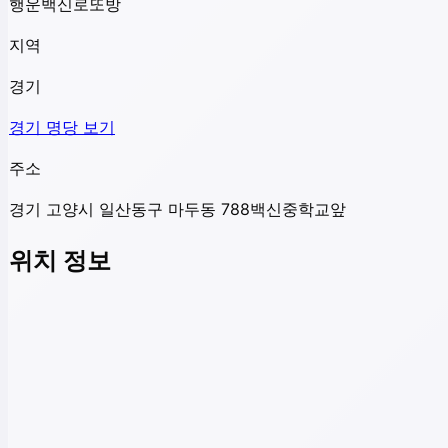
행운백신로또방
지역
경기
경기
명당 보기
주소
경기 고양시 일산동구 마두동 788백신중학교앞
위치 정보